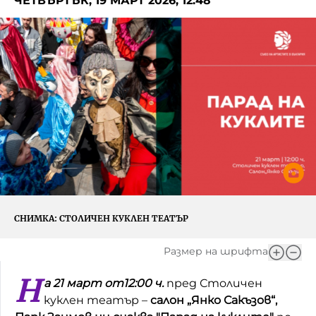
ЧЕТВЪРТЪК, 19 МАРТ 2026, 12:48
Игри
Фантазирай
Кои сме ние?
Приказки
История на изкуството
За вас, родители
Музикална кутийка
БНР
БНР Новини
От соул до рокендрол
Архивен фонд на БНР
Междучасие
Яйцето на света
СНИМКА:
СТОЛИЧЕН КУКЛЕН ТЕАТЪР
Къщата
Размер на шрифта
Златната ябълка
Н
Непознатите думи
а 21 март от12:00 ч.
пред Столичен
куклен театър –
салон „Янко Сакъзов“,
Като Айнщайн