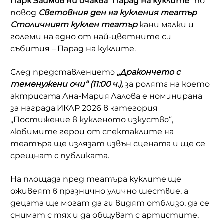
Парк Заимов ни очаква "Парад на куклите"
по
повод
Световния ден на кукления театър
Домашен любимец
Столичният куклен театър
кани малки и
Питаме Ви
големи на едно от най-цветните си
събития – Парад на куклите.
До ре ми
След представлението
„Дракончето с
теменужени очи“ (11:00 ч.),
за ролята на което
актрисата Ана-Мария Лалова е номинирана
за награда ИКАР 2026 в категория
„Постижение в кукленото изкуство“,
любимите герои от спектаклите на
театъра ще излязат извън сцената и ще се
срещнат с публиката.
На площада пред театъра куклите ще
оживеят в празнично улично шествие, а
децата ще могат да ги видят отблизо, да се
снимат с тях и да общуват с артистите,