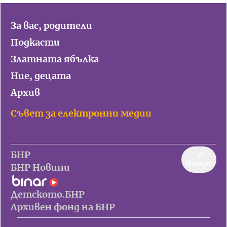
За вас, родители
Подкасти
Златната ябълка
Ние, децата
Архив
Съвет за електронни медии
БНР
Нагоре
БНР Новини
Детското.БНР
Архивен фонд на БНР