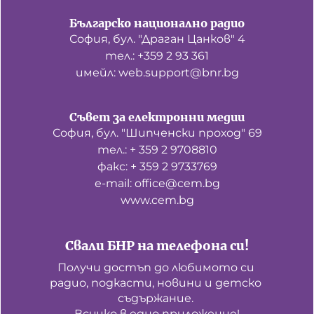
Българско национално радио
София, бул. "Драган Цанков" 4
тел.: +359 2 93 361
имейл: web.support@bnr.bg
Съвет за електронни медии
София, бул. "Шипченски проход" 69
тел.: + 359 2 9708810
факс: + 359 2 9733769
е-mail: office@cem.bg
www.cem.bg
Свали БНР на телефона си!
Получи достъп до любимото си 
радио, подкасти, новини и детско 
съдържание. 

Всичко в едно приложение!