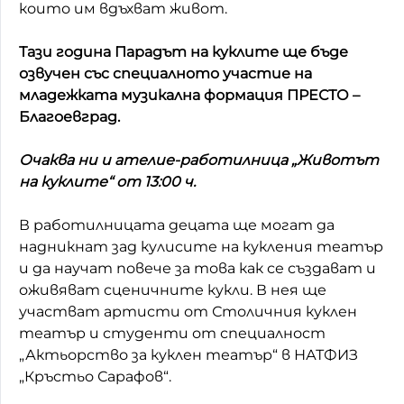
които им вдъхват живот.
Тази година Парадът на куклите ще бъде
озвучен със специалното участие на
младежката музикална формация ПРЕСТО –
Благоевград.
Очаква ни и ателие-работилница „Животът
на куклите“ от 13:00 ч.
В работилницата децата ще могат да
надникнат зад кулисите на кукления театър
и да научат повече за това как се създават и
оживяват сценичните кукли. В нея ще
участват артисти от Столичния куклен
театър и студенти от специалност
„Актьорство за куклен театър“ в НАТФИЗ
„Кръстьо Сарафов“.