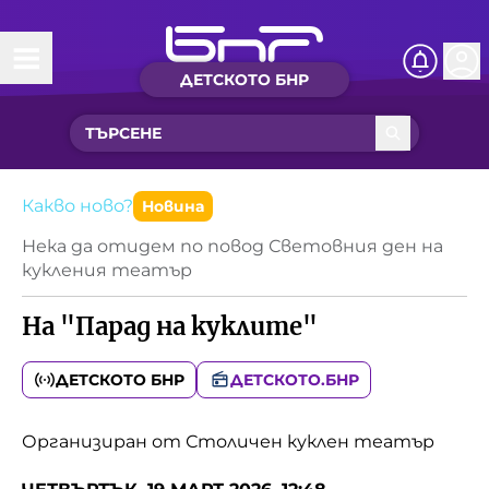
ДЕТСКОТО БНР
Начало
Какво ново?
Рубрики с вълшебства
Какво ново?
Новина
Нека да отидем по повод Световния ден на
Детско радио
кукления театър
На "Парад на куклите"
Чуйте
Новините на детски език
ДЕТСКОТО БНР
ДЕТСКОТО.БНР
Искри
Приказки
Организиран от Столичен куклен театър
Интересен архив
Песнички
Нашите гости