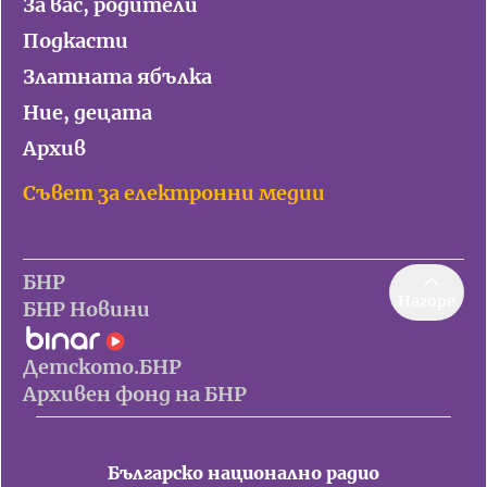
За вас, родители
Подкасти
Златната ябълка
Ние, децата
Архив
Съвет за електронни медии
БНР
Нагоре
БНР Новини
Детското.БНР
Архивен фонд на БНР
Българско национално радио