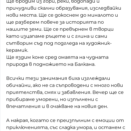
Ще бродим из гори, реки, водопади и
причудливи скални образувания, изследвайки
Домашен любимец
нови места. Ще се докоснем до миналото и
Питаме Ви
ще разберем повече за историята по
нашите земи. Ще се превърнем в творци
До ре ми
като изцапаме ръцете и с глина и сами
сътворим съд под подгледа на художник-
керамик.
Ще яздим коне сред омаята на чудната
природа в подножието на Балкана.
Всички тези занимания биха изглеждали
обичайни, ако не са съпроводени с много нови
приятелства, смях и забавления. Вечер ще се
прибираме уморени, но изпълнени с
впечатления и в очакване на новия ден.
А накрая, когато се преизпълним с емоции от
приключенията, със сладка умора, и останем с