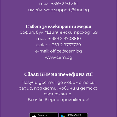
тел.: +359 2 93 361
имейл: web.support@bnr.bg
Съвет за електронни медии
София, бул. "Шипченски проход" 69
тел.: + 359 2 9708810
факс: + 359 2 9733769
е-mail: office@cem.bg
www.cem.bg
Свали БНР на телефона си!
Получи достъп до любимото си 
радио, подкасти, новини и детско 
съдържание. 

Всичко в едно приложение!