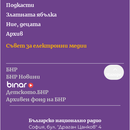
Подкасти
Златната ябълка
Ние, децата
Архив
Съвет за електронни медии
БНР
Нагоре
БНР Новини
Детското.БНР
Архивен фонд на БНР
Българско национално радио
София, бул. "Драган Цанков" 4