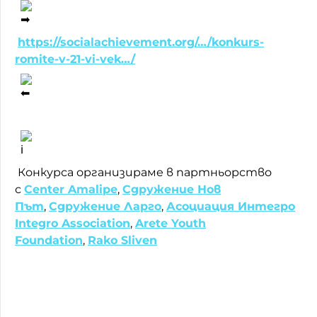
https://socialachievement.org/…/konkurs-
romite-v-21-vi-vek…/
Конкурса организираме в партньорство
с
Center Amalipe
,
Сдружение Нов
Път
,
Сдружение Ларго
,
Асоциация Интегро
Integro Association
,
Arete Youth
Foundation
,
Rako Sliven