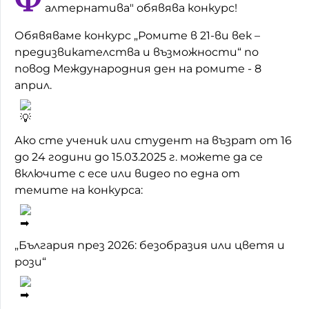
алтернатива" обявява конкурс!
Домашен любимец
Обявяваме конкурс „Ромите в 21-ви век –
Питаме Ви
предизвикателства и възможности“ по
повод Международния ден на ромите - 8
До ре ми
април.
Ако сте ученик или студент на възрат от 16
до 24 години до 15.03.2025 г. можете да се
включите с есе или видео по една от
темите на конкурса:
„България през 2026: безобразия или цветя и
рози“