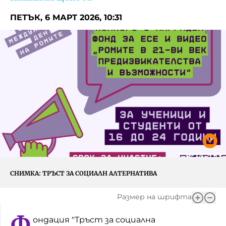
Игри
Фантазирай
ПЕТЪК, 6 МАРТ 2026, 10:31
Кои сме ние?
Приказки
История на изкуството
За вас, родители
Музикална кутийка
БНР
БНР Новини
От соул до рокендрол
Архивен фонд на БНР
Междучасие
Яйцето на света
Къщата
СНИМКА:
ТРЪСТ ЗА СОЦИАЛН АЛТЕРНАТИВА
Златната ябълка
Размер на шрифта
Непознатите думи
Ф
ондация "Тръст за социална
Като Айнщайн