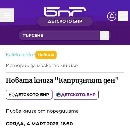
ДЕТСКОТО БНР
Начало
Какво ново?
Рубрики с вълшебства
Какво ново?
Новина
Истории за малкото мишле
Детско радио
Новата книга "Капризният ден"
Чуйте
Новините на детски език
ДЕТСКОТО БНР
ДЕТСКОТО.БНР
Искри
Приказки
Първа книга от поредицата
Интересен архив
Песнички
СРЯДА, 4 МАРТ 2026, 16:50
Нашите гости