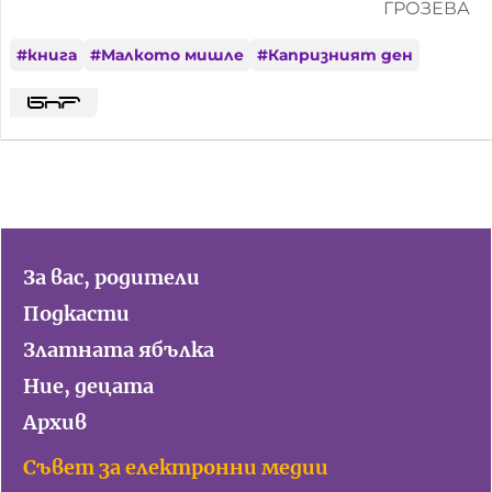
ГРОЗЕВА
#
книга
#
Малкото мишле
#
Капризният ден
За вас, родители
Подкасти
Златната ябълка
Ние, децата
Архив
Съвет за електронни медии