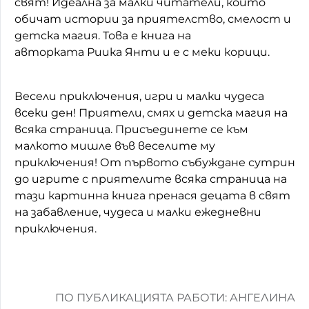
свят! Идеална за малки читатели, които
обичат истории за приятелство, смелост и
Домашен любимец
детска магия. Това е книга на
Питаме Ви
авторката Риика Янти и е с меки корици.
До ре ми
Весели приключения, игри и малки чудеса
всеки ден! Приятели, смях и детска магия на
всяка страница. Присъединете се към
малкото мишле във веселите му
приключения! От първото събуждане сутрин
до игрите с приятелите всяка страница на
тази картинна книга пренася децата в свят
на забавление, чудеса и малки ежедневни
приключения.
ПО ПУБЛИКАЦИЯТА РАБОТИ: АНГЕЛИНА