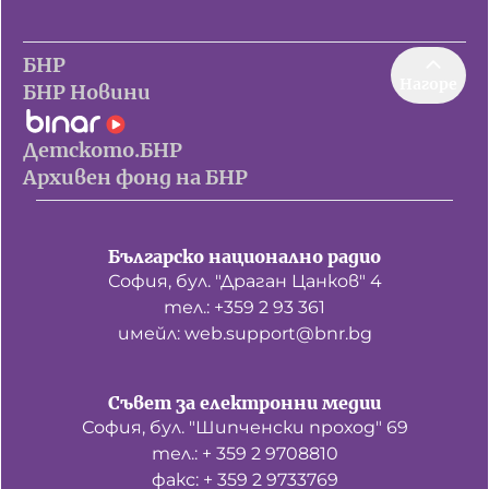
БНР
Нагоре
БНР Новини
Детското.БНР
Архивен фонд на БНР
Българско национално радио
София, бул. "Драган Цанков" 4
тел.: +359 2 93 361
имейл: web.support@bnr.bg
Съвет за електронни медии
София, бул. "Шипченски проход" 69
тел.: + 359 2 9708810
факс: + 359 2 9733769