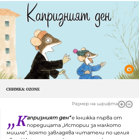
Игри
Фантазирай
Кои сме ние?
Приказки
История на изкуството
За вас, родители
Музикална кутийка
БНР
БНР Новини
От соул до рокендрол
Архивен фонд на БНР
Междучасие
Яйцето на света
СНИМКА:
OZONE
Къщата
Размер на шрифта
Златната ябълка
„К
апризният ден“
е книжка първа от
Непознатите думи
поредицата „Истории за малкото
мишле“, която завладява читатели по целия
Като Айнщайн