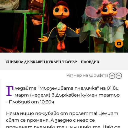
Игри
Фантазирай
Кои сме ние?
Приказки
История на изкуството
За вас, родители
Музикална кутийка
БНР
БНР Новини
От соул до рокендрол
Архивен фонд на БНР
СНИМКА:
ДЪРЖАВЕН КУКЛЕН ТЕАТЪР - ПЛОВДИВ
Междучасие
Размер на шрифта
Яйцето на света
Г
ледайте "Мързеливата пчеличка" на 01 ви
Къщата
март (неделя) в Държавен куклен театър
- Пловдив от 10:30ч
Златната ябълка
Няма нищо по-хубаво от пролетта! Целият
Непознатите думи
свят се променя. А заедно с него се
Като Айнщайн
променят пчеличките и мушичките. Някъде