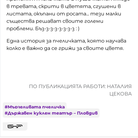
в тревата, скрити в цветята, сгушени в
Домашен любимец
листата, окъпани от росата... тези малки
същества решават своите големи
Питаме Ви
проблеми. Бъз-з-з-з-з-з-з-з : )
До ре ми
Една история за пчеличката, която научава
колко е важно да се грижи за своите цветя.
ПО ПУБЛИКАЦИЯТА РАБОТИ: НАТАЛИЯ
ЦЕКОВА
#
Мързеливата пчеличка
#
Държавен куклен театър – Пловдив