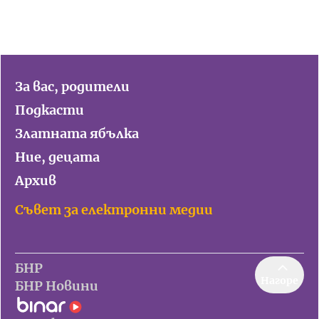
За вас, родители
Подкасти
Златната ябълка
Ние, децата
Архив
Съвет за електронни медии
БНР
Нагоре
БНР Новини