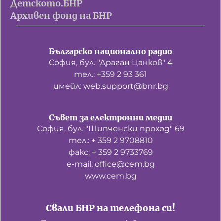
Детското.БНР
Архивен фонд на БНР
Българско национално радио
София, бул. "Драган Цанков" 4
тел.: +359 2 93 361
имейл: web.support@bnr.bg
Съвет за електронни медии
София, бул. "Шипченски проход" 69
тел.: + 359 2 9708810
факс: + 359 2 9733769
е-mail: office@cem.bg
www.cem.bg
Свали БНР на телефона си!