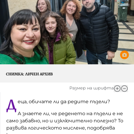
Игри
Фантазирай
Кои сме ние?
Приказки
История на изкуството
За вас, родители
Музикална кутийка
БНР
БНР Новини
От соул до рокендрол
Архивен фонд на БНР
Междучасие
СНИМКА:
ЛИЧЕН АРХИВ
Яйцето на света
Размер на шрифта
Къщата
Д
еца, обичате ли да редите пъзели?
Златната ябълка
А знаете ли, че реденето на пъзели е не
Непознатите думи
само забавно, но и изключително полезно? То
развива логическото мислене, подобрява
Като Айнщайн