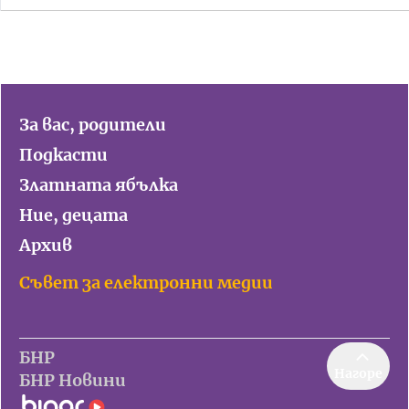
За вас, родители
Подкасти
Златната ябълка
Ние, децата
Архив
Съвет за електронни медии
БНР
Нагоре
БНР Новини