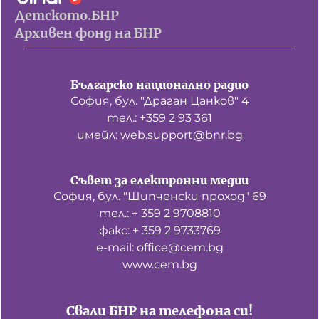
Детското.БНР
Архивен фонд на БНР
Българско национално радио
София, бул. "Драган Цанков" 4
тел.: +359 2 93 361
имейл: web.support@bnr.bg
Съвет за електронни медии
София, бул. "Шипченски проход" 69
тел.: + 359 2 9708810
факс: + 359 2 9733769
е-mail: office@cem.bg
www.cem.bg
Свали БНР на телефона си!