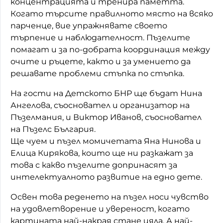
концентрацията и тренира паметта.
Когато търсите правилното място на всяко
Домашен любимец
парченце, вие упражнявате своето
Питаме Ви
търпение и наблюдателност. Пъзелите
помагат и за по-добрата координация между
До ре ми
очите и ръцете, както и за умението да
решавате проблеми стъпка по стъпка.
На гости на Детското БНР ще бъдат Нина
Ангелова, съосновател и организатор на
Пъзелмания, и Виктор Иванов, съосновател
на Пъзелс България.
Ще чуем и пъзел момичетата Яна Нинова и
Елица Кирякова, които ще ни разкажат за
това с какво пъзелите допринасят за
интелектуалното развитие на едно дете.
Освен това реденето на пъзел носи чувство
на удовлетворение и увереност, когато
картината най-накрая стане цяла. А най-