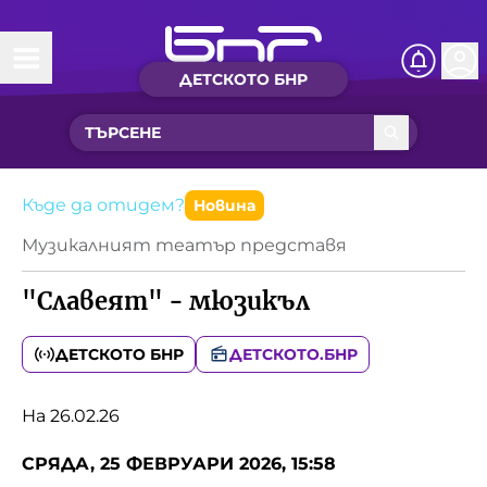
ДЕТСКОТО БНР
Начало
Какво ново?
Рубрики с вълшебства
Къде да отидем?
Новина
Музикалният театър представя
Детско радио
"Славеят" - мюзикъл
Чуйте
Новините на детски език
ДЕТСКОТО БНР
ДЕТСКОТО.БНР
Искри
Приказки
На 26.02.26
Интересен архив
Песнички
СРЯДА, 25 ФЕВРУАРИ 2026, 15:58
Нашите гости