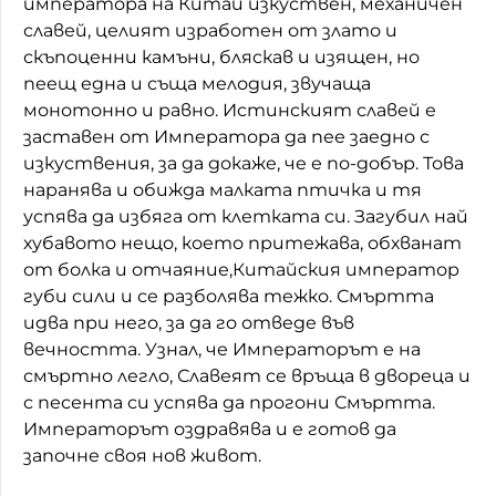
императора на Китай изкуствен, механичен
славей, целият изработен от злато и
скъпоценни камъни, бляскав и изящен, но
пеещ една и съща мелодия, звучаща
монотонно и равно. Истинският славей е
заставен от Императора да пее заедно с
изкуствения, за да докаже, че е по-добър. Това
наранява и обижда малката птичка и тя
успява да избяга от клетката си. Загубил най
хубавото нещо, което притежава, обхванат
от болка и отчаяние,Китайския император
губи сили и се разболява тежко. Смъртта
идва при него, за да го отведе във
вечността. Узнал, че Императорът е на
смъртно легло, Славеят се връща в двореца и
с песента си успява да прогони Смъртта.
Императорът оздравява и е готов да
започне своя нов живот.