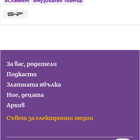
#
Славеят
#
Музикален Театър
За вас, родители
Подкасти
Златната ябълка
Ние, децата
Архив
Съвет за електронни медии