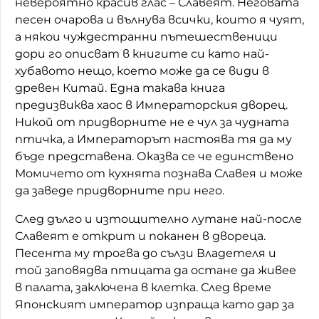
невероятно красив глас – Славеят. Неговата
песен очарова и вълнува всички, които я чуят,
а някои чуждестранни пътешественици
дори го описват в книгите си като най-
хубавото нещо, което може да се види в
древен Китай. Една такава книга
предизвиква хаос в Императорския дворец.
Никой от придворните не е чул за чудната
птичка, а Императорът настоява тя да му
бъде представена. Оказва се че единствено
Момичето от кухнята познава Славея и може
да заведе придворните при него.
След дълго и изтощително лутане най-после
Славеят е открит и поканен в двореца.
Песента му трогва до сълзи Владетеля и
той заповядва птицата да остане да живее
в палата, заключена в клетка. След време
Японският император изпраща като дар за