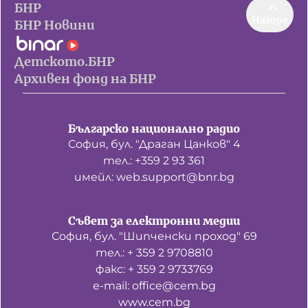
БНР
Нагоре
БНР Новини
Детското.БНР
Архивен фонд на БНР
Българско национално радио
София, бул. "Драган Цанков" 4
тел.: +359 2 93 361
имейл: web.support@bnr.bg
Съвет за електронни медии
София, бул. "Шипченски проход" 69
тел.: + 359 2 9708810
факс: + 359 2 9733769
е-mail: office@cem.bg
www.cem.bg