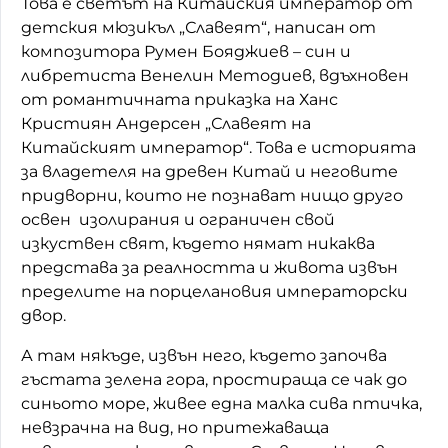
Това е светът на Китайския император от
детския мюзикъл „Славеят“, написан от
Домашен любимец
композитора Румен Бояджиев – син и
Питаме Ви
либретиста Венелин Методиев, вдъхновен
от романтичната приказка на Ханс
До ре ми
Кристиян Андерсен „Славеят на
Китайският император“. Това е историята
за владетеля на древен Китай и неговите
придворни, които не познават нищо друго
освен изолирания и ограничен свой
изкуствен свят, където нямат никаква
представа за реалността и живота извън
пределите на порцелановия императорски
двор.
А там някъде, извън него, където започва
гъстата зелена гора, простираща се чак до
синьото море, живее една малка сива птичка,
невзрачна на вид, но притежаваща