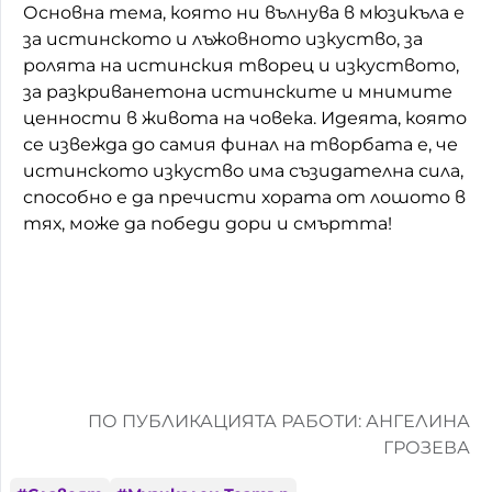
Основна тема, която ни вълнува в мюзикъла е
за истинското и лъжовното изкуство, за
ролята на истинския творец и изкуството,
за разкриванетона истинските и мнимите
ценности в живота на човека. Идеята, която
се извежда до самия финал на творбата е, че
истинското изкуство има съзидателна сила,
способно е да пречисти хората от лошото в
тях, може да победи дори и смъртта!
ПО ПУБЛИКАЦИЯТА РАБОТИ: АНГЕЛИНА
ГРОЗЕВА