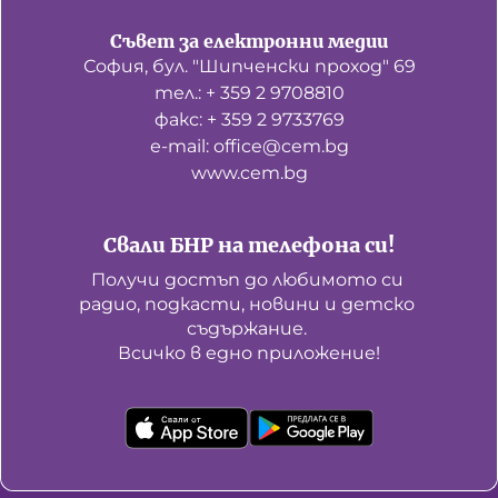
Съвет за електронни медии
София, бул. "Шипченски проход" 69
тел.: + 359 2 9708810
факс: + 359 2 9733769
е-mail: office@cem.bg
www.cem.bg
Свали БНР на телефона си!
Получи достъп до любимото си 
радио, подкасти, новини и детско 
съдържание. 

Всичко в едно приложение!