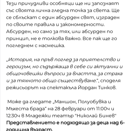
Тези причудливи особняци ще ни запознаят
Домашен любимец
със своята лична гледна точка за света. Ще
се сблъскат с един абсурден свят, изграден
Питаме Ви
по своите правила и закономерности.
Абсурден, но само за тях, или абсурден по
До ре ми
принцип, не е толкова важно. Все пак ще го
погледнем с насмешка.
„
История, на пръв поглед за приятелство и
героизъм, но съдържаща в себе си актуални и
общочовешки въпроси за властта, за страха
и за тяхното общо съществуване.
“, споделя
режисьорът на спектакъла Йордан Тинков.
Може да гледате „Маншон, Полуобувка и
Мъхеста брада“ на 28 февруари от 11:00ч и
12:30ч в Младежки театър "Николай Бинев"
Представлението е подходящо за деца над 6-
годишна възраст.