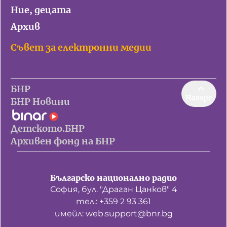
Ние, децата
Архив
Съвет за електронни медии
БНР
Нагоре
БНР Новини
Детското.БНР
Архивен фонд на БНР
Българско национално радио
София, бул. "Драган Цанков" 4
тел.: +359 2 93 361
имейл: web.support@bnr.bg