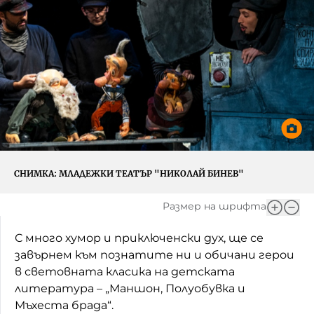
Игри
Фантазирай
Кои сме ние?
Приказки
История на изкуството
За вас, родители
Музикална кутийка
БНР
БНР Новини
От соул до рокендрол
Архивен фонд на БНР
Междучасие
СНИМКА:
МЛАДЕЖКИ ТЕАТЪР "НИКОЛАЙ БИНЕВ"
Яйцето на света
Размер на шрифта
Къщата
С много хумор и приключенски дух, ще се
Златната ябълка
завърнем към познатите ни и обичани герои
в световната класика на детската
Непознатите думи
литература – „Маншон, Полуобувка и
Мъхеста брада“.
Като Айнщайн