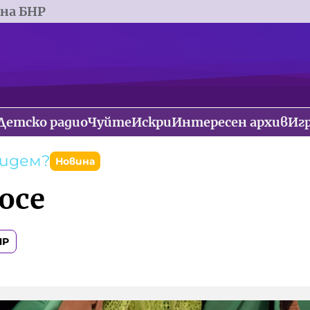
 на БНР
Детско радио
Чуйте
Искри
Интересен архив
Иг
тидем?
Новина
осе
НР