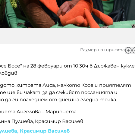
Размер на шрифта
се Б
осе" на 28 февруари от 10:30ч в Държавен кукл
ловдив
здото, хитрата Лиса, малкото Косе и приятелят
те ще ви чакат, за да съживят посланията и
о да ги погледнем от днешна гледна точка.
иета Ангелова – Марионета
Анна Пулиева, Красимир Василев
улиева,
Красимир Василев