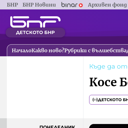
БНР
БНР Новини
Архивен фонд
ДЕТСКОТО БНР
Начало
Какво ново?
Рубрики с вълшебства
Къде да о
Косе Б
ДЕТСКОТО Б
ПОНЕДЕЛНИК