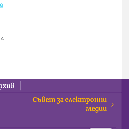
в
ВА
рхив
Съвет за електронни
медии