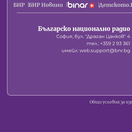
БНР
БНР Новини
Детското.
Българско национално радио
София, бул. "Драган Цанков" 4
тел.: +359 2 93 361
имейл: web.support@bnr.bg
Общи условия за из