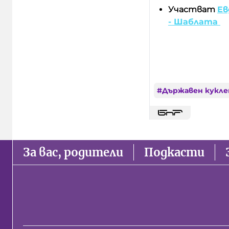
Участват
Ев
- Шаблата
#
Държавен кукле
За вас, родители
Подкасти