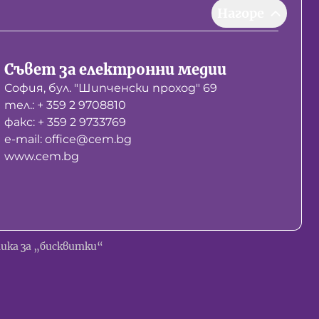
Нагоре
Съвет за електронни медии
София, бул. "Шипченски проход" 69
тел.: + 359 2 9708810
факс: + 359 2 9733769
е-mail: office@cem.bg
www.cem.bg
ика за „бисквитки“