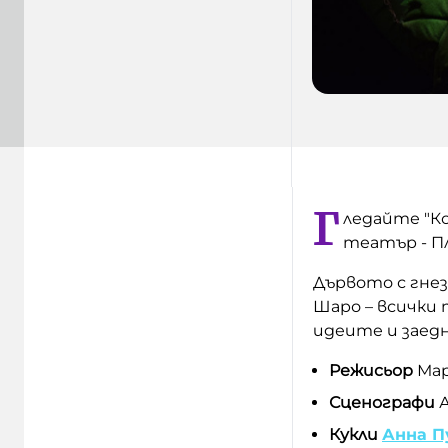
Г
ледайте "Ко
театър - П
Дървото с гне
Шаро – всички 
идеите и заедн
Режисьор
Мар
Сценографи
Кукли
Анна П