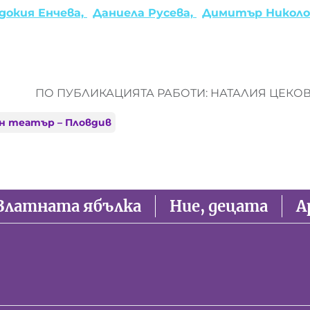
докия Енчева,
Даниела Русева,
Димитър Николо
ПО ПУБЛИКАЦИЯТА РАБОТИ: НАТАЛИЯ ЦЕКО
н театър – Пловдив
Златната ябълка
Ние, децата
А