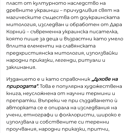
пласт от културното наследство на
древните украинци – причудливия свят на
магическите същества от доукраинската
митология, изследван и обработен от Дара
Корний – съвременна украинска писателка,
която пише за деца и възрастни като умело
вплита елементи на славянската
предхристиянска митология, използвайки
народни приказки, легенди, ритуали и
заклинания.
Изданието е и като справочник
„Духове на
природата“
. Това е популярна художествена
книга, неусложнена от научни термини и
препратки. Въпреки че при създаването ѝ
авторката се е опирала на изследвания на
учени, етнографи и фолклористи, широко е
използвала и собствените си теренни
проучвания, народни приказки, притчи,