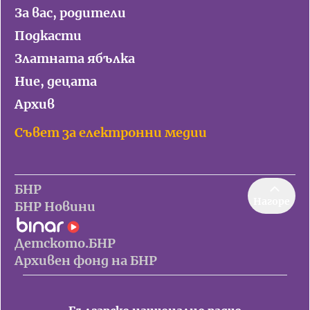
За вас, родители
Подкасти
Златната ябълка
Ние, децата
Архив
Съвет за електронни медии
БНР
Нагоре
БНР Новини
Детското.БНР
Архивен фонд на БНР