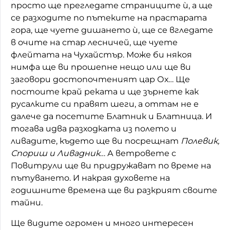
просто ще прегледате страниците ѝ, а ще
Домашен любимец
се разходите по пътеките на прастарата
гора, ще чуете дишането ѝ, ще се вгледате
Питаме Ви
в очите на стар лесничей, ще чуете
флейтата на Чухайстър. Може би някоя
До ре ми
нимфа ще ви прошепне нещо или ще ви
заговори достопочтеният цар Ох… Ще
постоите край реката и ще зърнете как
русалките си правят шеги, а оттам не е
далече да посетите Блатник и Блатница. И
тогава идва разходката из полето и
ливадите, където ще ви посрещнат
Полевик,
Спориш и Ливадник
… А ветровете с
Повитрули ще ви придружават по време на
пътуването. И накрая духовете на
годишните времена ще ви разкрият своите
тайни.
Ще видите огромен и много интересен