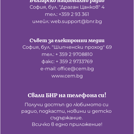
Българско национално радио
София, бул. "Драган Цанков" 4
тел.: +359 2 93 361
имейл: web.support@bnr.bg
Съвет за електронни медии
София, бул. "Шипченски проход" 69
тел.: + 359 2 9708810
факс: + 359 2 9733769
е-mail: office@cem.bg
www.cem.bg
Свали БНР на телефона си!
Получи достъп до любимото си 
радио, подкасти, новини и детско 
съдържание. 

Всичко в едно приложение!