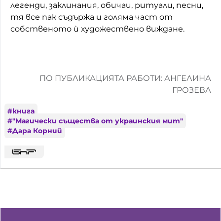
легенди, заклинания, обичаи, ритуали, песни,
тя все пак съдържа и голяма част от
собственото ѝ художествено виждане.
ПО ПУБЛИКАЦИЯТА РАБОТИ: АНГЕЛИНА
ГРОЗЕВА
#
книга
#
"Магически същества от украинския мит"
#
Дара Корний