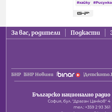
#
хайку
#
Рисунка
За вас, родители
Подкасти
БНР
БНР Новини
Детското.
Българско национално радио
София, бул. "Драган Цанков" 4
тел.: +359 2 93 361