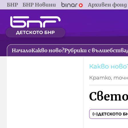
БНР
БНР Новини
Архивен фонд
ДЕТСКОТО БНР
Начало
Какво ново?
Рубрики с вълшебства
Какво ново
Кратко, точн
Свето
ДЕТСКОТО Б