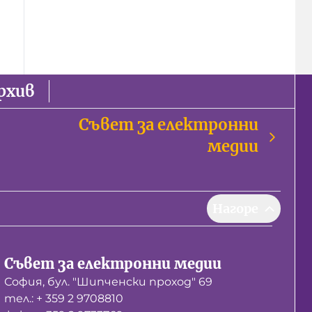
рхив
Съвет за електронни
медии
Нагоре
Съвет за електронни медии
София, бул. "Шипченски проход" 69
тел.: + 359 2 9708810