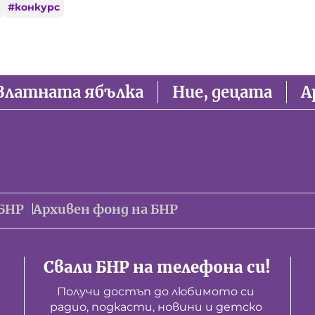
#
конкурс
Златната ябълка
Ние, децата
А
БНР
Архивен фонд на БНР
Свали БНР на телефона си!
Получи достъп до любимото си 
радио, подкасти, новини и детско 