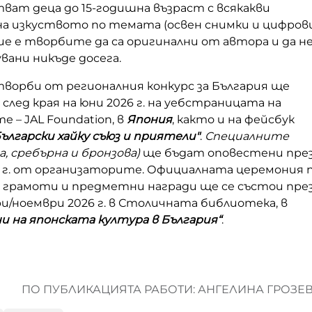
ват деца до 15-годишна възраст с всякакви
на изкуството по темата (освен снимки и цифров
вие е творбите да са оригинални от автора и да н
увани никъде досега.
ворби от регионалния конкурс за България ще
след края на юни 2026 г. на уебстраницата на
 – JAL Foundation, в
Япония
, както и на фейсбук
Български хайку съюз и приятели"
.
Специалните
а, сребърна и бронзова)
ще бъдат оповестени пре
 г. от организаторите. Официалната церемония 
с грамоти и предметни награди ще се състои пре
/ноември 2026 г. в Столичната библиотека, в
ни на японската култура в България“
.
ПО ПУБЛИКАЦИЯТА РАБОТИ: АНГЕЛИНА ГРОЗЕ