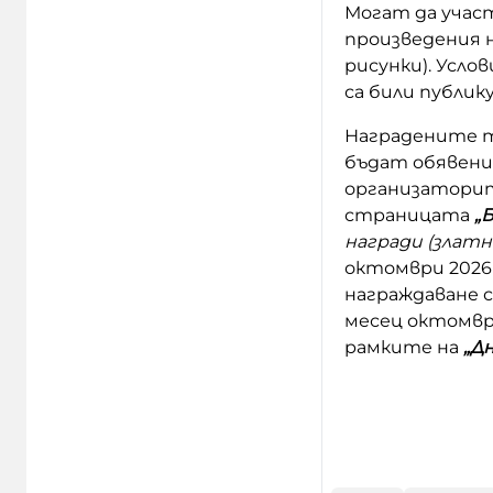
Могат да участ
произведения 
рисунки). Усло
са били публик
Наградените т
бъдат обявени 
организаторите
страницата
„
награди (златн
октомври 2026
награждаване 
месец октомври
рамките на
„Д