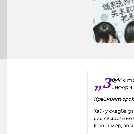
„З
вук“
е т
информи
Крайният срок 
Хайку следва д
или саморъчно
(например, апл