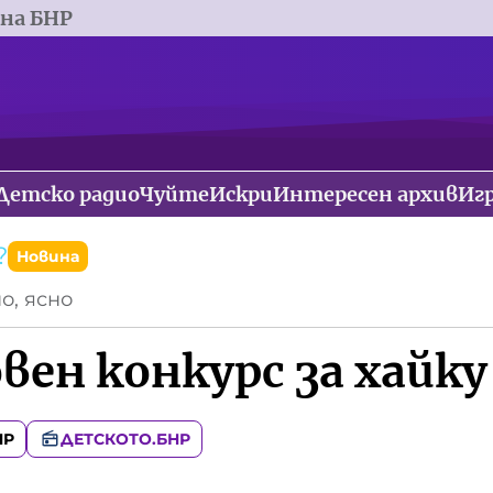
 на БНР
Детско радио
Чуйте
Искри
Интересен архив
Иг
?
Новина
о, ясно
вен конкурс за хайку
НР
ДЕТСКОТО.БНР