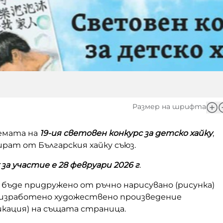
Размер на шрифта
емата на
19-ия световен конкурс за детско хайку
,
рат от Българския хайку съюз.
за участие е 28 февруари 2026 г
.
а бъде придружено от ръчно нарисувано (рисунка)
 изработено художествено произведение
икация) на същата страница.