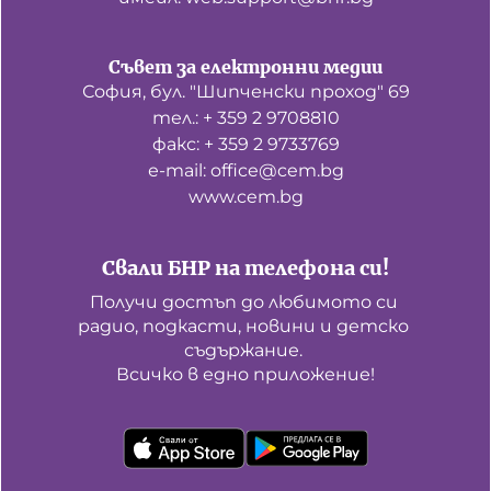
Съвет за електронни медии
София, бул. "Шипченски проход" 69
тел.: + 359 2 9708810
факс: + 359 2 9733769
е-mail: office@cem.bg
www.cem.bg
Свали БНР на телефона си!
Получи достъп до любимото си 
радио, подкасти, новини и детско 
съдържание. 

Всичко в едно приложение!