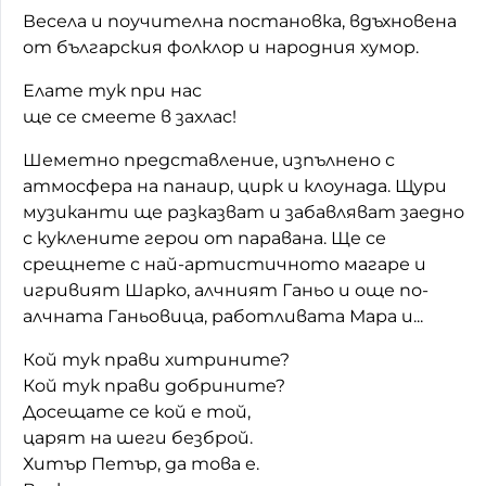
Весела и поучителна постановка, вдъхновена
Домашен любимец
от българския фолклор и народния хумор.
Питаме Ви
Елате тук при нас
ще се смеете в захлас!
До ре ми
Шеметно представление, изпълнено с
атмосфера на панаир, цирк и клоунада. Щури
музиканти ще разказват и забавляват заедно
с куклените герои от паравана. Ще се
срещнете с най-артистичното магаре и
игривият Шарко, алчният Ганьо и още по-
алчната Ганьовица, работливата Мара и...
Кой тук прави хитрините?
Кой тук прави добрините?
Досещате се кой е той,
царят на шеги безброй.
Хитър Петър, да това е.