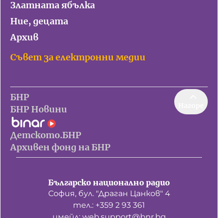
Златната ябълка
Ние, децата
Архив
Съвет за електронни медии
БНР
Нагоре
БНР Новини
Детското.БНР
Архивен фонд на БНР
Българско национално радио
София, бул. "Драган Цанков" 4
тел.: +359 2 93 361
имейл: web.support@bnr.bg