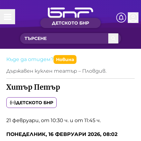
ДЕТСКОТО БНР
Начало
Какво ново?
Рубрики с вълшебства
Къде да отидем?
Новина
Държавен куклен театър – Пловдив.
Детско радио
Хитър Петър
Чуйте
Новините на детски език
ДЕТСКОТО БНР
Искри
Приказки
21 февруари, от 10:30 ч. и от 11:45 ч.
Интересен архив
Песнички
ПОНЕДЕЛНИК, 16 ФЕВРУАРИ 2026, 08:02
Нашите гости