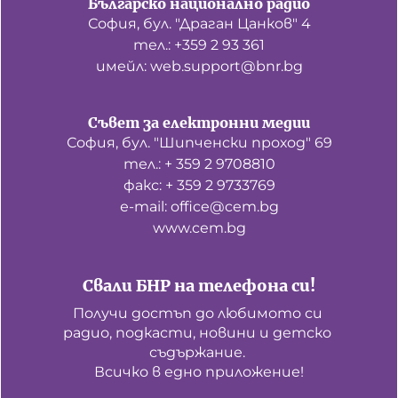
Българско национално радио
София, бул. "Драган Цанков" 4
тел.: +359 2 93 361
имейл: web.support@bnr.bg
Съвет за електронни медии
София, бул. "Шипченски проход" 69
тел.: + 359 2 9708810
факс: + 359 2 9733769
е-mail: office@cem.bg
www.cem.bg
Свали БНР на телефона си!
Получи достъп до любимото си 
радио, подкасти, новини и детско 
съдържание. 

Всичко в едно приложение!