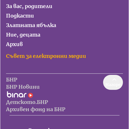
За вас, родители
Подкасти
Златната ябълка
Ние, децата
Архив
Съвет за електронни медии
БНР
Нагоре
БНР Новини
Детското.БНР
Архивен фонд на БНР