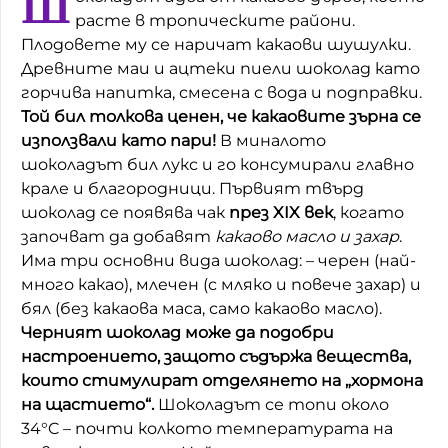
Ш
расте в тропическите райони.
Домашен любимец
Плодовете му се наричат какаови шушулки.
Древните маи и ацтеки пиели шоколад като
Питаме Ви
горчива напитка, смесена с вода и подправки.
До ре ми
Той бил толкова ценен, че какаовите зърна се
използвали като пари!
В миналото
шоколадът бил лукс и го консумирали главно
крале и благородници. Първият твърд
шоколад се появява чак
през XIX век
, когато
започват да добавят
какаово масло и захар
.
Има три основни вида шоколад: – черен (най-
много какао), млечен (с мляко и повече захар) и
бял (без какаова маса, само какаово масло).
Черният шоколад може да подобри
настроението, защото съдържа вещества,
които стимулират отделянето на „хормона
на щастието“.
Шоколадът се топи около
34°C – почти колкото температурата на