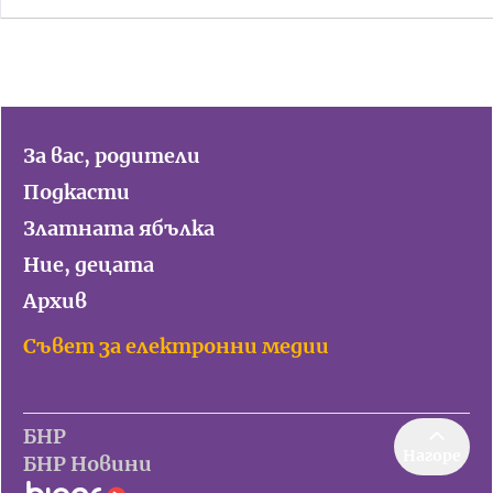
За вас, родители
Подкасти
Златната ябълка
Ние, децата
Архив
Съвет за електронни медии
БНР
Нагоре
БНР Новини