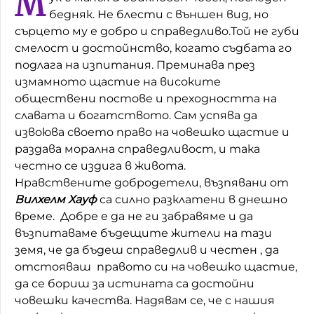
М
бедняк. Не блести с външен вид, но
Домашен любимец
сърцето му е добро и справедливо.Той не губи
смелост и достойнство, когато съдбата го
Питаме Ви
подлага на изпитания. Преминава през
До ре ми
измамното щастие на високите
обществени постове и преходността на
славата и богатството. Сам успява да
извоюва своето право на човешко щастие и
раздава морална справедливост, и така
честно се издига в живота.
Нравствените добродетели, възпявани от
Вилхелм Хауф
са силно разклатени в днешно
време. Добре е да не ги забравяме и да
възпитаваме бъдещите жители на тази
земя, че да бъдеш справедлив и честен , да
отстояваш правото си на човешко щастие,
да се бориш за истината са достойни
човешки качества. Надявам се, че с нашия