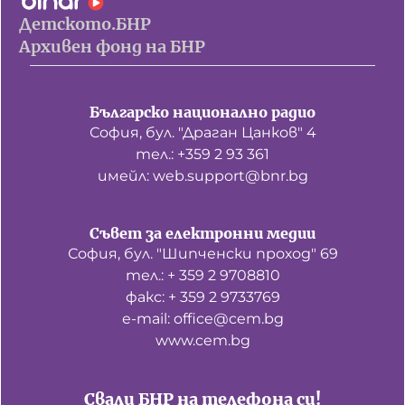
Детското.БНР
Архивен фонд на БНР
Българско национално радио
София, бул. "Драган Цанков" 4
тел.: +359 2 93 361
имейл: web.support@bnr.bg
Съвет за електронни медии
София, бул. "Шипченски проход" 69
тел.: + 359 2 9708810
факс: + 359 2 9733769
е-mail: office@cem.bg
www.cem.bg
Свали БНР на телефона си!