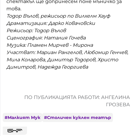
спектакъл ще допринесем поне мъничко за
това.
Тодор Вълов, режисьор по Вилхелм Хауф
Драматизация: Дарко Ковачовски
Режисьор: Тодор Вълов
Сценография: Наталия Гочева
Музика: Пламен Мирчев - Мирона
Участват: Мариан Рангелов, Любомир Генчев,
Мила Коларова, Димитър Тодоров, Христо
Димитров, Надежда Георгиева
ПО ПУБЛИКАЦИЯТА РАБОТИ: АНГЕЛИНА
ГРОЗЕВА
#
Малкият Мук
#
Столичен куклен театър