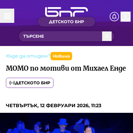
ДЕТСКОТО БНР
Начало
Какво ново?
Рубрики с вълшебства
Къде да отидем?
Новина
МОМО по мотиви от Михаел Енде
Детско радио
ДЕТСКОТО БНР
Чуйте
Новините на детски език
Искри
ЧЕТВЪРТЪК, 12 ФЕВРУАРИ 2026, 11:23
Приказки
Интересен архив
Песнички
Нашите гости