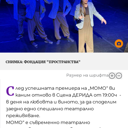
Игри
Фантазирай
Кои сме ние?
Приказки
История на изкуството
За вас, родители
Музикална кутийка
БНР
БНР Новини
От соул до рокендрол
Архивен фонд на БНР
СНИМКА:
ФОНДАЦИЯ "ПРОСТРАНСТВА"
Междучасие
Размер на шрифта
Яйцето на света
С
лед успешната премиера на „МОМО“ ви
Къщата
каним отново в Сцена ДЕРИДА от 19:00ч -
в деня на любовта и виното, за да споделим
Златната ябълка
заедно едно специално театрално
Непознатите думи
преживяване.
МОМО“ е съвременно театрално
Като Айнщайн