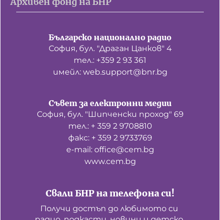
Архивен фонд на БНР
Българско национално радио
София, бул. "Драган Цанков" 4
тел.: +359 2 93 361
имейл: web.support@bnr.bg
Съвет за електронни медии
София, бул. "Шипченски проход" 69
тел.: + 359 2 9708810
факс: + 359 2 9733769
е-mail: office@cem.bg
www.cem.bg
Свали БНР на телефона си!
Получи достъп до любимото си 
радио, подкасти, новини и детско 