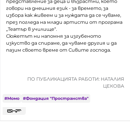
представление за деца и възрастни, което
говори на днешния език - за времето, за
Домашен любимец
избора как живеем и за нуждата да се чуваме,
Питаме Ви
през погледа на млади артисти от програма
„Театър в училище“.
До ре ми
Сюжетът ни напомня за изгубеното
изкуство да спираме, да чуваме другия и да
пазим своето време от Сивите господа.
ПО ПУБЛИКАЦИЯТА РАБОТИ: НАТАЛИЯ
ЦЕКОВА
#
Момо
#
Фондация "Пространства"