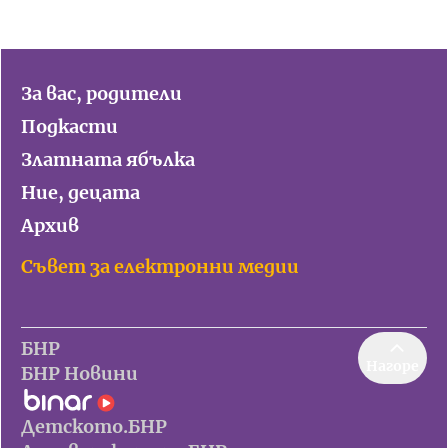
За вас, родители
Подкасти
Златната ябълка
Ние, децата
Архив
Съвет за електронни медии
БНР
Нагоре
БНР Новини
Детското.БНР