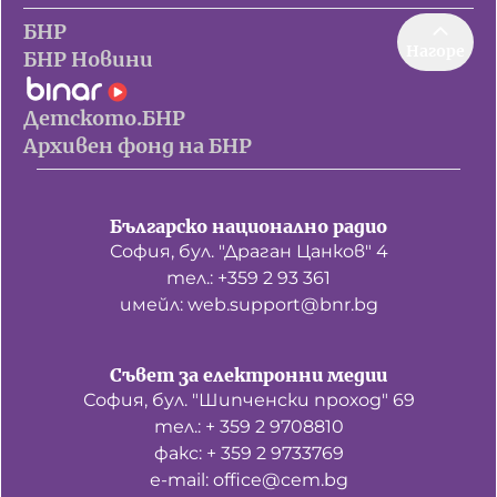
БНР
Нагоре
БНР Новини
Детското.БНР
Архивен фонд на БНР
Българско национално радио
София, бул. "Драган Цанков" 4
тел.: +359 2 93 361
имейл: web.support@bnr.bg
Съвет за електронни медии
София, бул. "Шипченски проход" 69
тел.: + 359 2 9708810
факс: + 359 2 9733769
е-mail: office@cem.bg