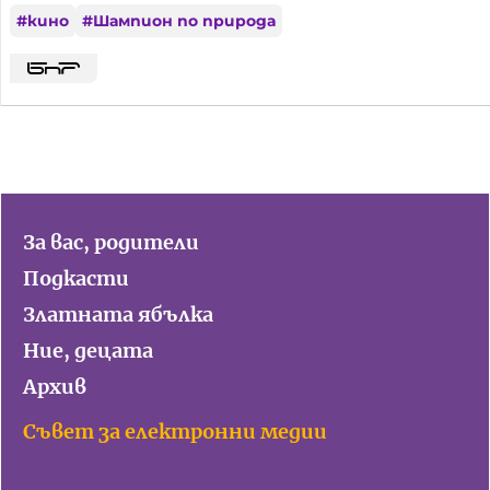
#
кино
#
Шампион по природа
За вас, родители
Подкасти
Златната ябълка
Ние, децата
Архив
Съвет за електронни медии