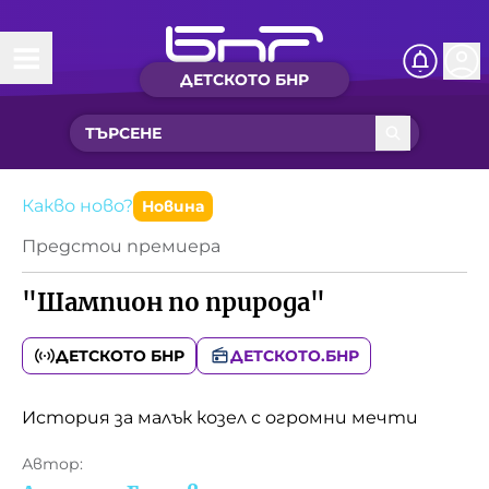
ДЕТСКОТО БНР
Начало
Какво ново?
Рубрики с вълшебства
Какво ново?
Новина
Предстои премиера
Детско радио
"Шампион по природа"
Чуйте
Новините на детски език
ДЕТСКОТО БНР
ДЕТСКОТО.БНР
Искри
Приказки
История за малък козел с огромни мечти
Интересен архив
Песнички
Автор:
Нашите гости