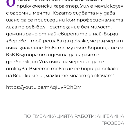
О
приключенски характер. Уил e малък козел
Домашен любимец
с огромни мечти. Когато съдбата му дава
шанс да се присъедини към професионалната
Питаме Ви
лига по рев-бол – състезание без милост,
До ре ми
доминирано от най-свирепите и най-бързи
зверове – той решава да докаже, че размерът
няма значение. Новите му съотборници не са
във възторг от идеята да играят с
дребосък, но Уил няма намерение да се
отказва. Вместо това ще се бори да покаже
на всички, че и „малките могат да скачат“.
https://youtu.be/mAqIuvPDhDM
ПО ПУБЛИКАЦИЯТА РАБОТИ: АНГЕЛИНА
ГРОЗЕВА