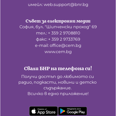
имейл: web.support@bnr.bg
Съвет за електронни медии
София, бул. "Шипченски проход" 69
тел.: + 359 2 9708810
факс: + 359 2 9733769
е-mail: office@cem.bg
www.cem.bg
Свали БНР на телефона си!
Получи достъп до любимото си 
радио, подкасти, новини и детско 
съдържание. 

Всичко в едно приложение!