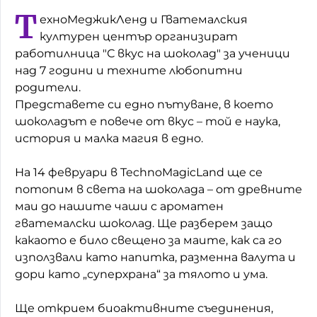
Т
ехноМеджикЛенд и Гватемалския
Домашен любимец
културен център организират
Питаме Ви
работилница "С вкус на шоколад" за ученици
над 7 години и техните любопитни
До ре ми
родители.
Представете си едно пътуване, в което
шоколадът е повече от вкус – той е наука,
история и малка магия в едно.
На 14 февруари в TechnoMagicLand ще се
потопим в света на шоколада – от древните
маи до нашите чаши с ароматен
гватемалски шоколад. Ще разберем защо
какаото е било свещено за маите, как са го
използвали като напитка, разменна валута и
дори като „суперхрана“ за тялото и ума.
Ще открием биоактивните съединения,