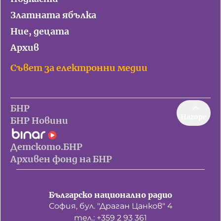
Златната ябълка
Ние, децата
Архив
Съвет за електронни медии
БНР
Нагоре
БНР Новини
Детското.БНР
Архивен фонд на БНР
Българско национално радио
София, бул. "Драган Цанков" 4
тел.: +359 2 93 361