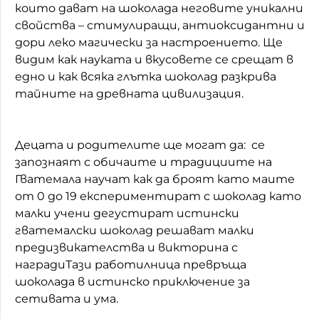
които дават на шоколада неговите уникални
свойства – стимулиращи, антиоксидантни и
дори леко магически за настроението. Ще
видим как науката и вкусовете се срещат в
едно и как всяка глътка шоколад разкрива
тайните на древната цивилизация.
Децата и родителите ще могат да: се
запознаят с обичаите и традициите на
Гватемала научат как да броят като маите
от 0 до 19 експериментират с шоколад като
малки учени дегустират истински
гватемалски шоколад решават малки
предизвикателства и викторина с
наградиТази работилница превръща
шоколада в истинско приключение за
сетивата и ума.