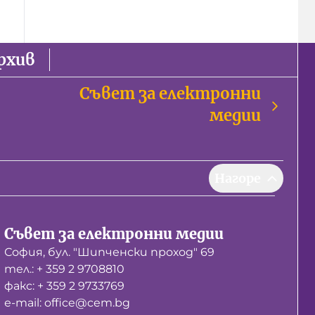
рхив
Съвет за електронни
медии
Нагоре
Съвет за електронни медии
София, бул. "Шипченски проход" 69
тел.: + 359 2 9708810
факс: + 359 2 9733769
е-mail: office@cem.bg