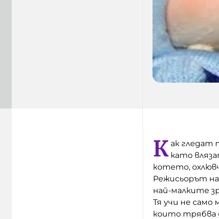
К
ак гледат 
като вляза
котето, охлюв
Режисьорът на 
най-малките зр
Тя учи не само 
които трябва д