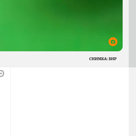
СНИМКА:
БНР