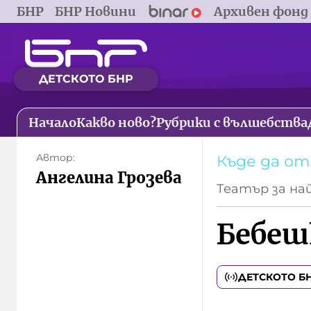
БНР
БНР Новини
Архивен фонд
ДЕТСКОТО БНР
Начало
Какво ново?
Рубрики с вълшебства
Автор:
Къде да о
Ангелина Грозева
Театър за на
Бебеш
ДЕТСКОТО Б