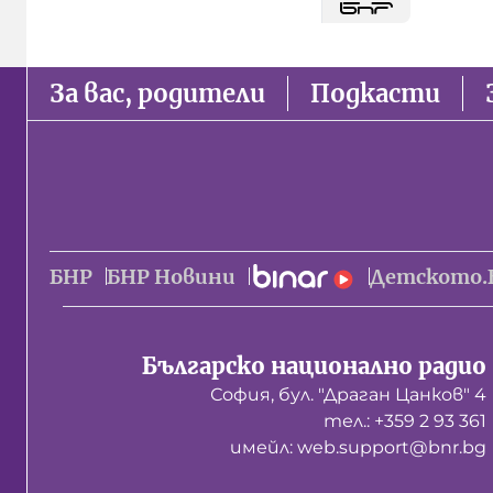
За вас, родители
Подкасти
БНР
БНР Новини
Детското.
Българско национално радио
София, бул. "Драган Цанков" 4
тел.: +359 2 93 361
имейл: web.support@bnr.bg