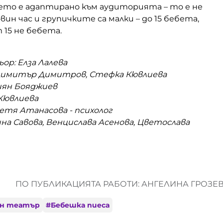
то е адаптирано към аудиторията – то е не
вин час и групичките са малки – до 15 бебета,
15 не бебета.
ор: Елза Лалева
Димитър Димитров, Стефка Кювлиева
иян Бояджиев
Кювлиева
етя Атанасова - психолог
на Савова, Венцислава Асенова, Цветослава
ПО ПУБЛИКАЦИЯТА РАБОТИ: АНГЕЛИНА ГРОЗЕ
ен театър
#
Бебешка пиеса