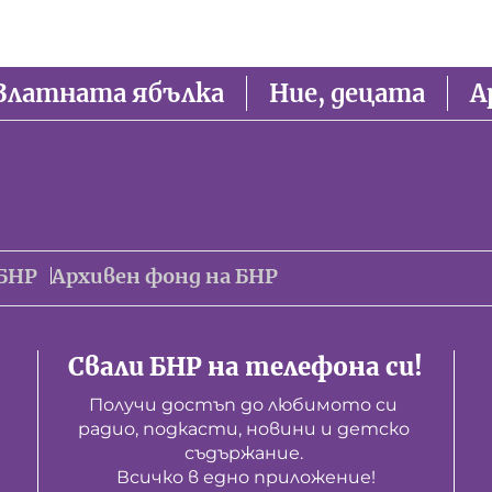
Златната ябълка
Ние, децата
А
БНР
Архивен фонд на БНР
Свали БНР на телефона си!
Получи достъп до любимото си 
радио, подкасти, новини и детско 
съдържание. 

Всичко в едно приложение!