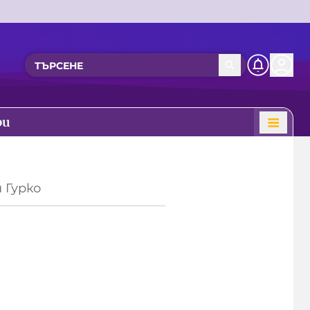
ри
 Гурко