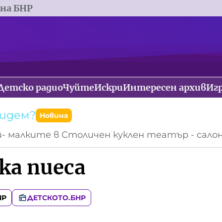
 на БНР
Детско радио
Чуйте
Искри
Интересен архив
Иг
тидем?
Новина
й- малките в Столичен куклен театър - салон
ка пиеса
НР
ДЕТСКОТО.БНР