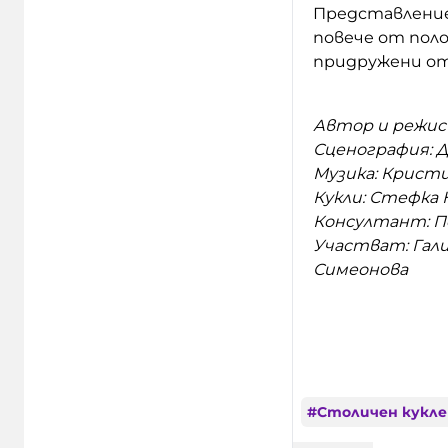
Представление
повече от поло
придружени от 
Автор и режись
Сценография: 
Музика: Крист
Кукли: Стефка 
Консултант: П
Участват: Гали
Симеонова
#
Столичен кукл