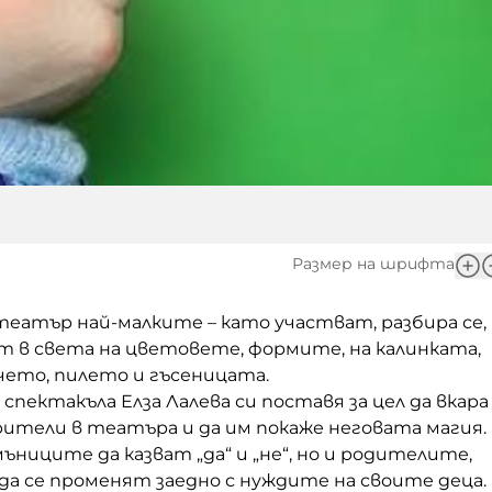
Размер на шрифта
театър най-малките – като участват, разбира се,
т в света на цветовете, формите, на калинката,
чето, пилето и гъсеницата.
спектакъла Елза Лалева си поставя за цел да вкара
ители в театъра и да им покаже неговата магия.
мъниците да казват „да“ и „не“, но и родителите,
а се променят заедно с нуждите на своите деца.