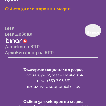
Съвет за електронни медии
БНР
Нагоре
БНР Новини
Детското.БНР
Архивен фонд на БНР
Българско национално радио
София, бул. "Драган Цанков" 4
тел.: +359 2 93 361
имейл: web.support@bnr.bg
Съвет за електронни медии