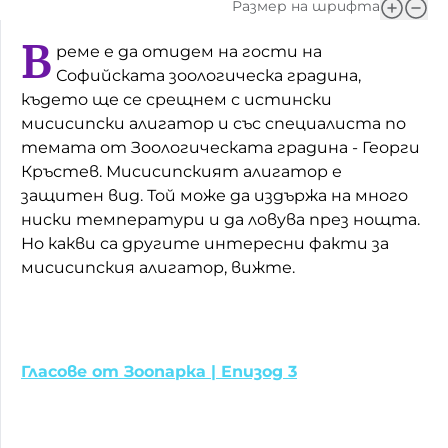
Размер на шрифта
Домашен любимец
В
реме е да отидем на гости на
Питаме Ви
Софийската зоологическа градина,
където ще се срещнем с истински
До ре ми
мисисипски алигатор и със специалиста по
темата от Зоологическата градина - Георги
Кръстев. Мисисипският алигатор е
защитен вид. Той може да издържа на много
ниски температури и да ловува през нощта.
Но какви са другите интересни факти за
мисисипския алигатор, вижте.
Гласове от Зоопарка | Епизод 3