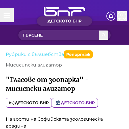
ДЕТСКОТО БНР
Начало
Какво ново?
Рубрики с вълшебства
Рубрики с вълшебства
Репортаж
Мисисипски алигатор
Детско радио
"Гласове от зоопарка" -
Чуйте
мисиспски алигатор
Новините на детски език
Искри
ДЕТСКОТО БНР
ДЕТСКОТО.БНР
Приказки
Интересен архив
Песнички
На гости на Софийската зоологическа
Нашите гости
градина