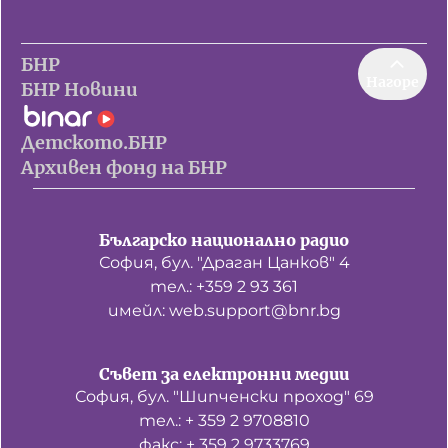
БНР
Нагоре
БНР Новини
Детското.БНР
Архивен фонд на БНР
Българско национално радио
София, бул. "Драган Цанков" 4
тел.: +359 2 93 361
имейл: web.support@bnr.bg
Съвет за електронни медии
София, бул. "Шипченски проход" 69
тел.: + 359 2 9708810
факс: + 359 2 9733769