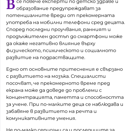
В
се повече експерти по детско здраве и
образование предупреждават за
Домашен любимец
потенциалните вреди от прекомерната
Питаме Ви
употреба на мобилни телефони сред децата.
Според последни проучвания, ранният и
До ре ми
продължителен достъп до смартфони може
да окаже негативно влияние върху
физическото, психическото и социалното
развитие на подрастващите.
Едно от основните притеснения е свързано
с развитието на мозъка. Специалисти
посочват, че прекомерното време пред
екрана може да доведе до проблеми с
концентрацията, паметта и способността
за учене. При по-малките деца се наблюдава и
забавяне в развитието на речта и
комуникативните умения.
Не по-малко сериозни са и последиците за