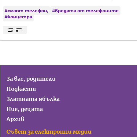
#
смарт телефон,
#
вредата от телефоните
#
концетра
За вас, родители
Подкасти
Златната ябълка
Ние, децата
Архив
Съвет за електронни медии