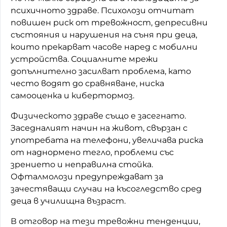
психичното здраве. Психолози отчитат
повишен риск от тревожност, депресивни
състояния и нарушения на съня при деца,
които прекарват часове наред с мобилни
устройства. Социалните мрежи
допълнително засилват проблема, като
често водят до сравняване, ниска
самооценка и кибертормоз.
Физическото здраве също е засегнато.
Заседналият начин на живот, свързан с
употребата на телефони, увеличава риска
от наднормено тегло, проблеми със
зрението и неправилна стойка.
Офталмолози предупреждават за
зачестяващи случаи на късогледство сред
деца в училищна възраст.
В отговор на тези тревожни тенденции,