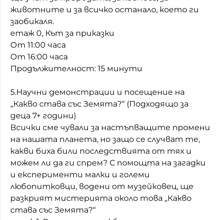
животните и за всичко останало, което ги
заобикаля.
етаж 0, Кът за приказки
От 11:00 часа
От 16:00 часа
Продължителност: 15 минути
5.Научни демонстрации и посещение на
„Какво става със Земята?“ (Подходящо за
деца 7+ години)
Всички сме чували за настъпващите промени
на нашата планета, но защо се случват те,
какви биха били последствията от тях и
можем ли да ги спрем? С помощта на загадки
и експерименти малки и големи
любопитковци, водени от музейковец, ще
разкрият мистерията около това „Какво
става със Земята?“