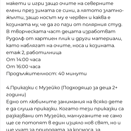
макети и игри защо очите на северните
елени през зимата се сини, а лятото златно-
жълти, защо носът му е червен и каква е
козината му, че да го пази от полярния студ.
В творческата част децата изработват
Рудолф от хартиен плик и други материали,
като наблягат на очите, носа и козината.
етаж 2, работилница
От 14:00 часа
От 16:00 часа
Продължителност: 40 минути
4.Приказки с Музейко (Подходящо за деца 2+
години)
Едно от любимите занимания на всяко дете
е да слуша приказки. Когато тези приказки са
разказвани от Музейко, малчуганите не само
ще се потопят в един изцяло нов свят, но и
ще учат за природата, за космоса, за