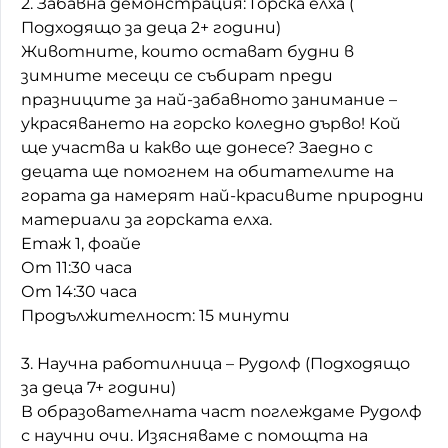
2. Забавна демонстрация: Горска елха (
Подходящо за деца 2+ години)
Животните, които остават будни в
зимните месеци се събират преди
празниците за най-забавното занимание –
украсяването на горско коледно дърво! Кой
ще участва и какво ще донесе? Заедно с
децата ще помогнем на обитателите на
гората да намерят най-красивите природни
материали за горската елха.
Етаж 1, фоайе
От 11:30 часа
От 14:30 часа
Продължителност: 15 минути
3. Научна работилница – Рудолф (Подходящо
за деца 7+ години)
В образователната част поглеждаме Рудолф
с научни очи. Изясняваме с помощта на