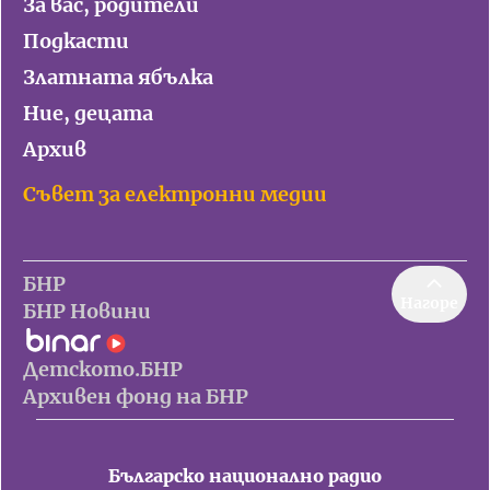
За вас, родители
Подкасти
Златната ябълка
Ние, децата
Архив
Съвет за електронни медии
БНР
Нагоре
БНР Новини
Детското.БНР
Архивен фонд на БНР
Българско национално радио