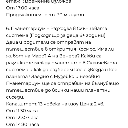
етаж 1; Временна изложба
От 17:00 часа
Продължителност: 30 минути
6. Планетариум – Разходка в Слънчевата
система (Подходящо за деца 6+ години)
Деца и родители се отправят на
пътешествие в открития Космос. Има ли
живот на Марс? А на Венера? Какви са
разликите между планетите в Слънчевата
система и как да разберем кое е звезда и кое
планета? Заедно с Музейко и неговия
Планетариум ще се отправим на вълнуващо
пътешествие до всички наши планетни
съседи.
Капацитет: 13 човека на шоу Цена: 2 лв.
От 11:30 часа
От 12:30 часа
От 14:30 часа