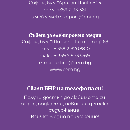
София, бул. "Драган Цанков" 4
тел.: +359 2 93 361
имейл: web.support@bnr.bg
Съвет за електронни медии
София, бул. "Шипченски проход" 69
тел.: + 359 2 9708810
факс: + 359 2 9733769
е-mail: office@cem.bg
www.cem.bg
Свали БНР на телефона си!
Получи достъп до любимото си 
радио, подкасти, новини и детско 
съдържание. 

Всичко в едно приложение!