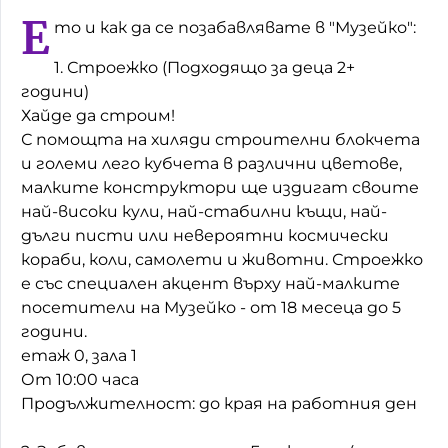
Е
то и как да се позабавлявате в "Музейко":
Домашен любимец
1. Строежко (Подходящо за деца 2+
Питаме Ви
години)
До ре ми
Хайде да строим!
С помощта на хиляди строителни блокчета
и големи лего кубчета в различни цветове,
малките конструктори ще издигат своите
най-високи кули, най-стабилни къщи, най-
дълги писти или невероятни космически
кораби, коли, самолети и животни. Строежко
е със специален акцент върху най-малките
посетители на Музейко - от 18 месеца до 5
години.
етаж 0, зала 1
От 10:00 часа
Продължителност: до края на работния ден