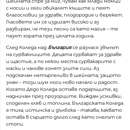
шейната спре за миг, чувам как млади момци
с носии и геги обикалят къщите и пеят
благословии за здраве, плодородие и берекет.
Гласовете им се издигат високо и аз
разбирам, че тези песни са като магия – те
пазят хората през цялата година.
След Коледа над
България
се разнася звънът
на сурвакниците. Децата сурвакат за здраве
и щастие, а по някои места сурвакарите с
маски и чанове гонят злите сили. Аз
подскачам нетърпеливо в шейната, защото
знам – този шум носи ново начало и радост.
Когато Дядо Коледа оставя подаръците, аз
надничам през прозорците. Виждам усмивки,
споделен хляб и топлина. Българската Коледа
е тиха, истинска и дълбока – такава, каквато
остава в сърцето дълго след като снегът се
стопи.