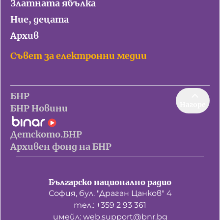
Златната ябълка
Ние, децата
Архив
Съвет за електронни медии
БНР
Нагоре
БНР Новини
Детското.БНР
Архивен фонд на БНР
Българско национално радио
София, бул. "Драган Цанков" 4
тел.: +359 2 93 361
имейл: web.support@bnr.bg