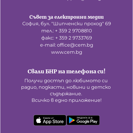
Съвет за електронни медии
София, бул. "Шипченски проход" 69
тел.: + 359 2 9708810
факс: + 359 2 9733769
е-mail: office@cem.bg
www.cem.bg
Свали БНР на телефона си!
Получи достъп до любимото си 
радио, подкасти, новини и детско 
съдържание. 

Всичко в едно приложение!