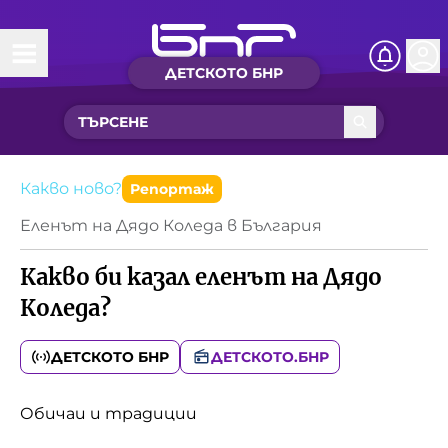
ДЕТСКОТО БНР
Начало
Какво ново?
Рубрики с вълшебства
Какво ново?
Репортаж
Еленът на Дядо Коледа в България
Детско радио
Какво би казал еленът на Дядо
Чуйте
Коледа?
Новините на детски език
Искри
ДЕТСКОТО БНР
ДЕТСКОТО.БНР
Приказки
Интересен архив
Песнички
Обичаи и традиции
Нашите гости