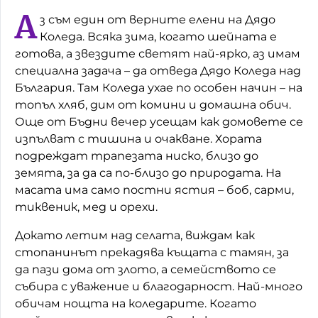
А
з съм един от верните елени на Дядо
Домашен любимец
Коледа. Всяка зима, когато шейната е
Питаме Ви
готова, а звездите светят най-ярко, аз имам
специална задача – да отведа Дядо Коледа над
До ре ми
България. Там Коледа ухае по особен начин – на
топъл хляб, дим от комини и домашна обич.
Още от Бъдни вечер усещам как домовете се
изпълват с тишина и очакване. Хората
подреждат трапезата ниско, близо до
земята, за да са по-близо до природата. На
масата има само постни ястия – боб, сарми,
тиквеник, мед и орехи.
Докато летим над селата, виждам как
стопанинът прекадява къщата с тамян, за
да пази дома от злото, а семейството се
събира с уважение и благодарност. Най-много
обичам нощта на коледарите. Когато