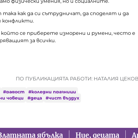
само физически умения, но и социалните.
 така как да си сътрудничат, да споделят и да
 конфликти.
 който се приберете изморени и румени, често е
ряващият за всички.
ПО ПУБЛИКАЦИЯТА РАБОТИ: НАТАЛИЯ ЦЕКО
#
радост
#
коледни празници
ни човеци
#
деца
#
чист въздух
Златната ябълка
Ние, децата
А