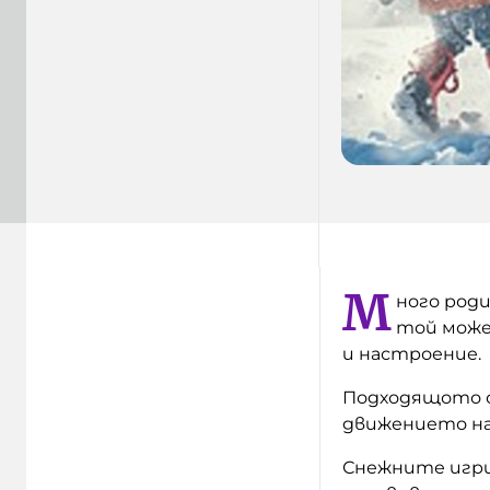
М
ного род
той може
и настроение.
Подходящото о
движението на 
Снежните игри 