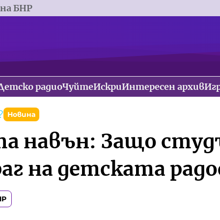
 на БНР
Детско радио
Чуйте
Искри
Интересен архив
Иг
?
Новина
а навън: Защо студ
враг на детската рад
НР