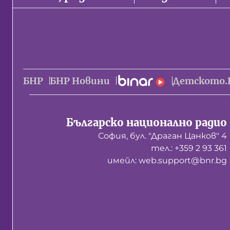
БНР
БНР Новини
Детското.
Българско национално радио
София, бул. "Драган Цанков" 4
тел.: +359 2 93 361
имейл: web.support@bnr.bg