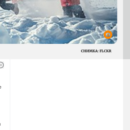
СНИМКА:
FLCKR
е
и