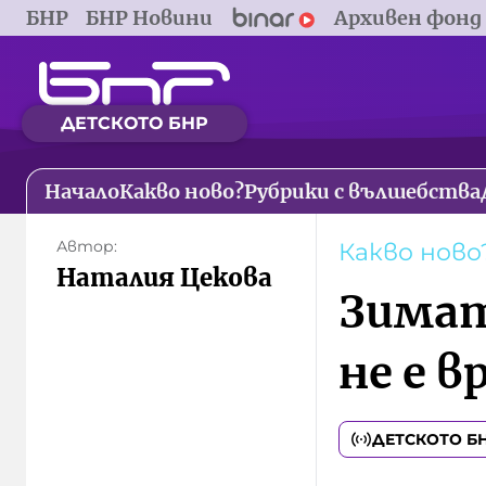
БНР
БНР Новини
Архивен фонд
ДЕТСКОТО БНР
Начало
Какво ново?
Рубрики с вълшебства
Автор:
Какво ново
Наталия Цекова
Зимат
не е 
ДЕТСКОТО Б