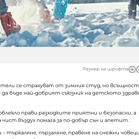
Размер на шрифта
ители се страхуват от зимния студ, но всъщност
 да бъде най-добрият съюзник на детското здрав
блекло прави разходките приятни и безопасни, а
чист въздух помага за по-добър сън и апетит.
– търкаляне, пързаляне, правене на снежни човец