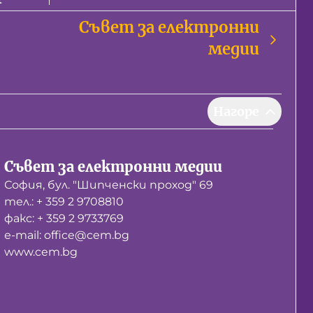
Съвет за електронни
медии
Нагоре
Съвет за електронни медии
София, бул. "Шипченски проход" 69
тел.: + 359 2 9708810
факс: + 359 2 9733769
е-mail: office@cem.bg
www.cem.bg