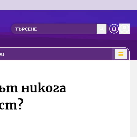
ри
ът никога
ост?