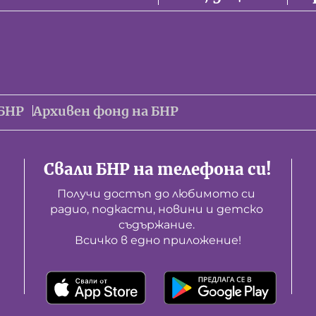
БНР
Архивен фонд на БНР
Свали БНР на телефона си!
Получи достъп до любимото си 
радио, подкасти, новини и детско 
съдържание. 

Всичко в едно приложение!