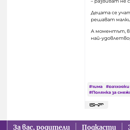
– развиват не 
Децата се учат
решават малки
А моментът, в
най-удовлетво
#
зима
#
разходки
#
Полянка за снеж
За вас, родители
Подкасти