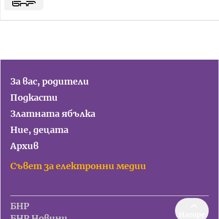
За вас, родители
Подкасти
Златната ябълка
Ние, децата
Архив
Съвет за електронни медии
БНР
Нагоре
БНР Новини