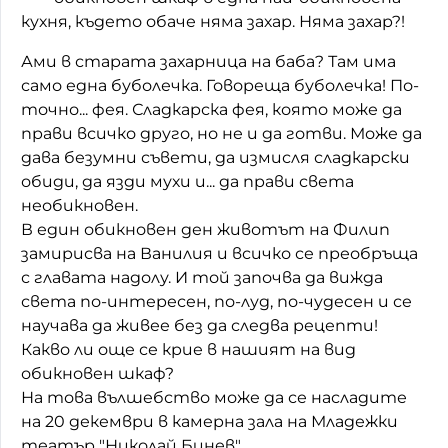
кухня, където обаче няма захар. Няма захар?!
Домашен любимец
Ами в старата захарница на баба? Там има
Питаме Ви
само една буболечка. Говореща буболечка! По-
точно... фея. Сладкарска фея, която може да
До ре ми
прави всичко друго, но не и да готви. Може да
дава безумни съвети, да измисля сладкарски
обиди, да язди мухи и... да прави света
необикновен.
В един обикновен ден животът на Филип
замирисва на Ванилия и всичко се преобръща
с главата надолу. И той започва да вижда
света по-интересен, по-луд, по-чудесен и се
научава да живее без да следва рецепти!
Какво ли още се крие в нашият на вид
обикновен шкаф?
На това вълшебство може да се насладите
на 20 декември в камерна зала на Младежки
театър "Николай Бинев".