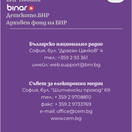
Детското.БНР
Архивен фонд на БНР
Българско национално радио
София, бул. "Драган Цанков" 4
тел.: +359 2 93 361
имейл: web.support@bnr.bg
Съвет за електронни медии
София, бул. "Шипченски проход" 69
тел.: + 359 2 9708810
факс: + 359 2 9733769
е-mail: office@cem.bg
www.cem.bg