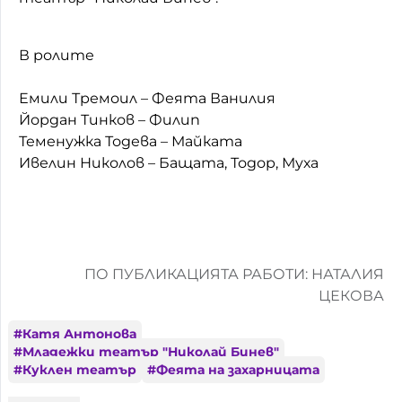
В ролите
Емили Тремоил – Феята Ванилия
Йордан Тинков – Филип
Теменужка Тодева – Майката
Ивелин Николов – Бащата, Тодор, Муха
ПО ПУБЛИКАЦИЯТА РАБОТИ: НАТАЛИЯ
ЦЕКОВА
#
Катя Антонова
#
Младежки театър "Николай Бинев"
#
Куклен театър
#
Феята на захарницата