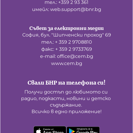
тел.: +359 2 93 361
имейл: web.support@bnr.bg
Съвет за електронни медии
София, бул. "Шипченски проход" 69
тел.: + 359 2 9708810
факс: + 359 2 9733769
е-mail: office@cem.bg
www.cem.bg
Свали БНР на телефона си!
Получи достъп до любимото си 
радио, подкасти, новини и детско 
съдържание. 

Всичко в едно приложение!