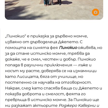
„Пинокио“ е приказка за дървено момче,
изваяно от дърводелеца Джепето. С
помощта на синята фея
Пинокио
оживява, но
за да стане истинско момче, трябва да
докаже, че е смел, честен и добър. Пинокио
попада в различни приключения — лъже и
носът му расте, доверява се на измамници
като Лисицата, бяга от училище, но
постепенно се научава на отговорност.
Накрая, след като спасява баща си Джепето и
показва доброта и смелост, феята го
превръща в истинско момче. За Пинокио ще
ни разкажат актьорите
Роджеро Каверни и