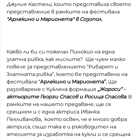
Джулия Кастели
, които представиха своето
представление в рамките на фестивала
"Арлекино и Марионета" в Созопол.
Какво ли би си пожелал Пинокио на една
златна рибка, как мислите? Ще чуем малко
повече за представлението “Рибарят и
Златната рибка”, което бе представено на
фестивала “
Арлекино и Марионета”.
Ще
разговаряме с Куклена формация
„Жороси“ -
актьорите Георги Спасов и Росица Спасова
. В
рамките на нашето предаване, ще се
срещнем и с една актриса Иванка
Пехливанова, която освен, че е много добра
актриса, също така е и ръководител на
ателиета за изработка на кукли и се срещна