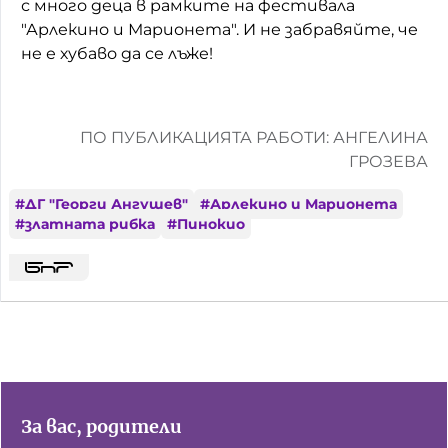
с много деца в рамките на фестивала
"Арлекино и Марионета". И не забравяйте, че
не е хубаво да се лъже!
ПО ПУБЛИКАЦИЯТА РАБОТИ: АНГЕЛИНА
ГРОЗЕВА
#
ДГ "Георги Ангушев"
#
Арлекино и Марионета
#
златната рибка
#
Пинокио
За вас, родители