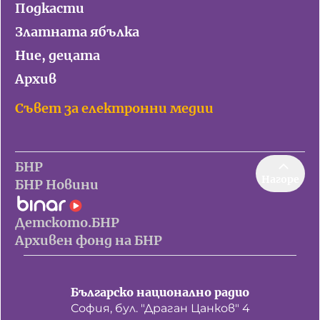
Подкасти
Златната ябълка
Ние, децата
Архив
Съвет за електронни медии
БНР
Нагоре
БНР Новини
Детското.БНР
Архивен фонд на БНР
Българско национално радио
София, бул. "Драган Цанков" 4