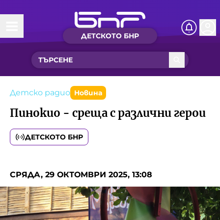
ДЕТСКОТО БНР
Начало
Какво ново?
Рубрики с вълшебства
Детско радио
Новина
Пинокио - среща с различни герои
Детско радио
ДЕТСКОТО БНР
Чуйте
Новините на детски език
Искри
СРЯДА, 29 ОКТОМВРИ 2025, 13:08
Приказки
Интересен архив
Песнички
Нашите гости