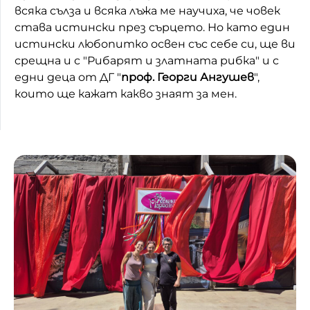
всяка сълза и всяка лъжа ме научиха, че човек
Домашен любимец
става истински през сърцето. Но като един
истински любопитко освен със себе си, ще ви
Питаме Ви
срещна и с "Рибарят и златната рибка" и с
едни деца от ДГ "
проф. Георги Ангушев
",
До ре ми
които ще кажат какво знаят за мен.