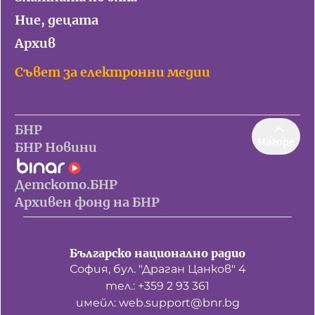
Ние, децата
Архив
Съвет за електронни медии
БНР
Нагоре
БНР Новини
Детското.БНР
Архивен фонд на БНР
Българско национално радио
София, бул. "Драган Цанков" 4
тел.: +359 2 93 361
имейл: web.support@bnr.bg