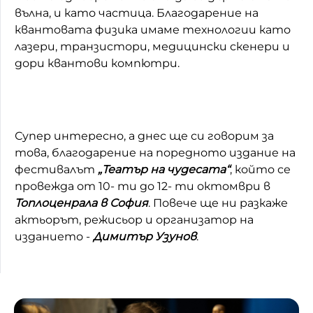
вълна, и като частица. Благодарение на
Домашен любимец
квантовата физика имаме технологии като
лазери, транзистори, медицински скенери и
Питаме Ви
дори квантови компютри.
До ре ми
Супер интересно, а днес ще си говорим за
това, благодарение на поредното издание на
фестивалът
„Театър на чудесата“
, който се
провежда от 10- ти до 12- ти октомври в
Топлоценрала в София
. Повече ще ни разкаже
актьорът, режисьор и организатор на
изданието -
Димитър Узунов
.