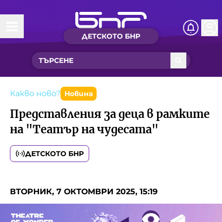
ДЕТСКОТО БНР
Начало
Какво ново?
Рубрики с вълшебства
Какво ново?
Новина
Представления за деца в рамките
Детско радио
на "Театър на чудесата"
Чуйте
ДЕТСКОТО БНР
Новините на детски език
Искри
Приказки
ВТОРНИК, 7 ОКТОМВРИ 2025, 15:19
Интересен архив
Песнички
Нашите гости