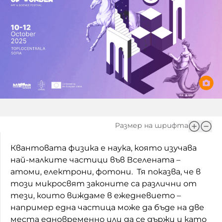
Игри
Фантазирай
Кои сме ние?
Приказки
История на изкуството
За вас, родители
Музикална кутийка
БНР
БНР Новини
От соул до рокендрол
Архивен фонд на БНР
Междучасие
Размер на шрифта
Яйцето на света
Квантовата физика е наука, която изучава
Къщата
най-малките частици във Вселената –
атоми, електрони, фотони. Тя показва, че в
Златната ябълка
този микросвят законите са различни от
тези, които виждаме в ежедневието –
Непознатите думи
например една частица може да бъде на две
Като Айнщайн
места едновременно или да се държи и като