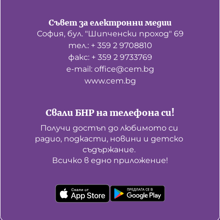
Съвет за електронни медии
София, бул. "Шипченски проход" 69
тел.: + 359 2 9708810
факс: + 359 2 9733769
е-mail: office@cem.bg
www.cem.bg
Свали БНР на телефона си!
Получи достъп до любимото си 
радио, подкасти, новини и детско 
съдържание. 

Всичко в едно приложение!