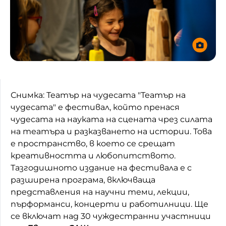
Снимка: Театър на чудесата "Театър на
чудесата" е фестивал, който пренася
чудесата на науката на сцената чрез силата
на театъра и разказването на истории. Това
е пространство, в което се срещат
креативността и любопитството.
Тазгодишното издание на фестивала е с
разширена програма, включваща
представления на научни теми, лекции,
пърформанси, концерти и работилници. Ще
се включат над 30 чуждестранни участници