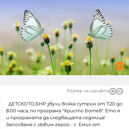
Игри
Фантазирай
Кои сме ние?
Приказки
История на изкуството
За вас, родители
Музикална кутийка
БНР
БНР Новини
От соул до рокендрол
Архивен фонд на БНР
Междучасие
Яйцето на света
Къщата
Размер на шрифта
Златната ябълка
ДЕТСКОТО.БНР звучи всяка сутрин от 7.20 до
8.00 часа, по програма "Христо Ботев". Ето я
Непознатите думи
и програмата да следващата седмица!
Започваме с любим герой - с Емил от
Като Айнщайн