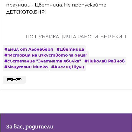
празници - Цветница. Не пропускайте
ДЕТСКОТО.БНР!
ПО ПУБЛИКАЦИЯТА РАБОТИ: БНР ЕКИП
#
Емил от Льонеберя
#
Цветница
#
"История на изкуството за деца"
#
състезание "Златната ябълка"
#
Николай Райнов
#
Мацутани Миоко
#
Анелиз Шулц
За вас, родители