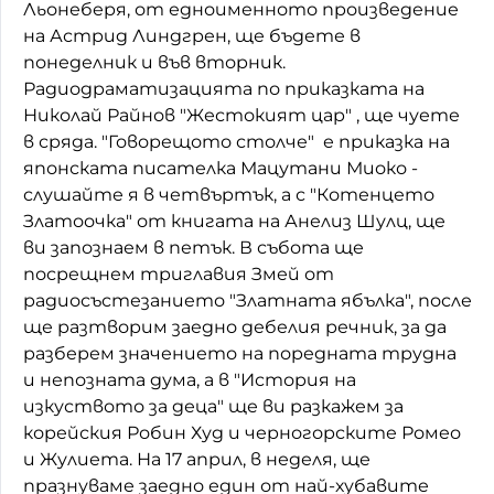
Льонеберя, от едноименното произведение
Домашен любимец
на Астрид Линдгрен, ще бъдете в
понеделник и във вторник.
Питаме Ви
Радиодраматизацията по приказката на
Николай Райнов "Жестокият цар" , ще чуете
До ре ми
в сряда. "Говорещото столче" е приказка на
японската писателка Мацутани Миоко -
слушайте я в четвъртък, а с "Котенцето
Златоочка" от книгата на Анелиз Шулц, ще
ви запознаем в петък. В събота ще
посрещнем триглавия Змей от
радиосъстезанието "Златната ябълка", после
ще разтворим заедно дебелия речник, за да
разберем значението на поредната трудна
и непозната дума, а в "История на
изкуството за деца" ще ви разкажем за
корейския Робин Худ и черногорските Ромео
и Жулиета. На 17 април, в неделя, ще
празнуваме заедно един от най-хубавите