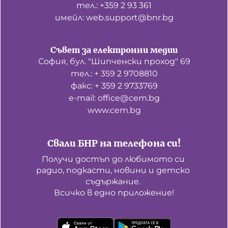
тел.: +359 2 93 361
имейл: web.support@bnr.bg
Съвет за електронни медии
София, бул. "Шипченски проход" 69
тел.: + 359 2 9708810
факс: + 359 2 9733769
е-mail: office@cem.bg
www.cem.bg
Свали БНР на телефона си!
Получи достъп до любимото си 
радио, подкасти, новини и детско 
съдържание. 

Всичко в едно приложение!