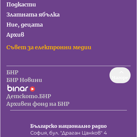
Подкасти
Златната ябълка
Ние, децата
Архив
Съвет за електронни медии
БНР
Нагоре
БНР Новини
Детското.БНР
Архивен фонд на БНР
Българско национално радио
София, бул. "Драган Цанков" 4