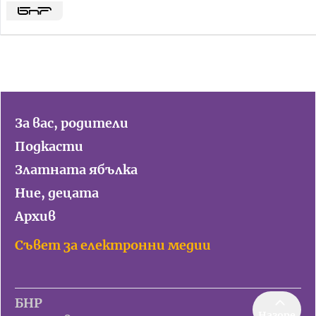
За вас, родители
Подкасти
Златната ябълка
Ние, децата
Архив
Съвет за електронни медии
БНР
Нагоре