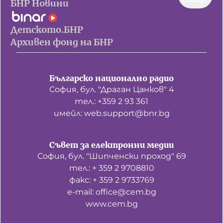
БНР Новини
Детското.БНР
Архивен фонд на БНР
Българско национално радио
София, бул. "Драган Цанков" 4
тел.: +359 2 93 361
имейл: web.support@bnr.bg
Съвет за електронни медии
София, бул. "Шипченски проход" 69
тел.: + 359 2 9708810
факс: + 359 2 9733769
е-mail: office@cem.bg
www.cem.bg