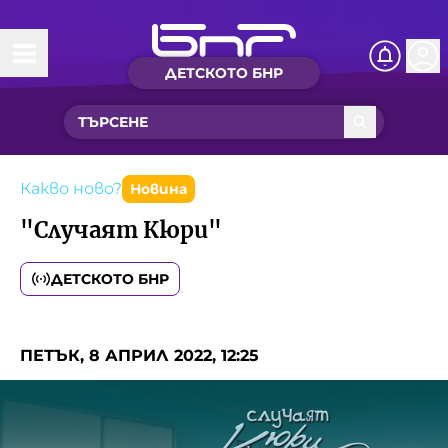
ДЕТСКОТО БНР
Начало
Какво ново?
Рубрики с вълшебства
Какво ново?
Новина
"Случаят Кюри"
Детско радио
ДЕТСКОТО БНР
Чуйте
Новините на детски език
Искри
ПЕТЪК, 8 АПРИЛ 2022, 12:25
Приказки
Интересен архив
Песнички
Нашите гости