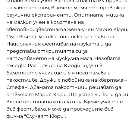
стане велик учен. Затова стаята му прилича
на лаборатория, в която момчето провежда
Домашен любимец
различни експерименти. Опитната мишка
Питаме Ви
на малкия учен е кръстена на
световноизвестната жена-учен Мария Кюри.
До ре ми
Със своята мишка Тони иска да се яви на
Националния фестивал на науката и да
представи откритията си за
натрупването на мускулна маса. Неговата
съседка Рая – също на 8 години, учи в
балетното училище и е много палава и
пакостлива. Дружи с побойника на квартала –
Стефан. Двамата пакостници решават да
отвлекат Мария Кюри. Ще успее ли Тони да си
върне опитната мишка и да вземе участие
във фестивала, може да проследите във
филма "Случаят Кюри".