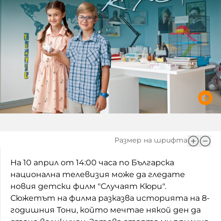
Игри
Фантазирай
Кои сме ние?
Приказки
История на изкуството
За вас, родители
Музикална кутийка
БНР
БНР Новини
От соул до рокендрол
Архивен фонд на БНР
Междучасие
Яйцето на света
Размер на шрифта
Къщата
На 10 април от 14:00 часа по Българска
национална телевизия може да гледате
Златната ябълка
новия детски филм "Случаят Кюри".
Непознатите думи
Сюжетът на филма разказва историята на 8-
годишния Тони, който мечтае някой ден да
Като Айнщайн