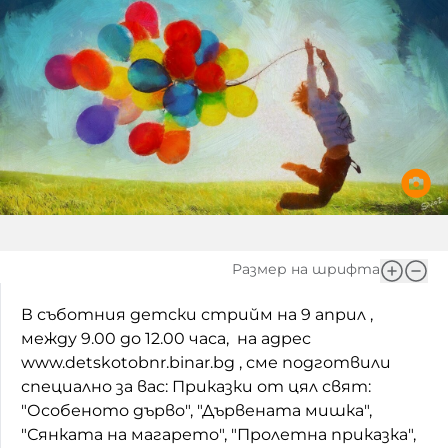
Игри
Фантазирай
Кои сме ние?
Приказки
История на изкуството
За вас, родители
Музикална кутийка
БНР
БНР Новини
От соул до рокендрол
Архивен фонд на БНР
Междучасие
Размер на шрифта
Яйцето на света
В съботния детски стрийм на 9 април ,
Къщата
между 9.00 до 12.00 часа, на адрес
Златната ябълка
www.detskotobnr.binar.bg , сме подготвили
специално за вас: Приказки от цял свят:
Непознатите думи
"Особеното дърво", "Дървената мишка",
"Сянката на магарето", "Пролетна приказка",
Като Айнщайн