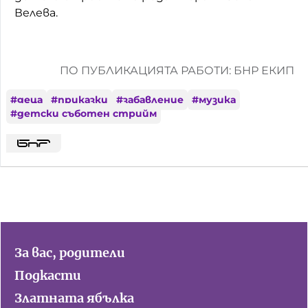
Велева.
ПО ПУБЛИКАЦИЯТА РАБОТИ: БНР ЕКИП
#
деца
#
приказки
#
забавление
#
музика
#
детски съботен стрийм
За вас, родители
Подкасти
Златната ябълка