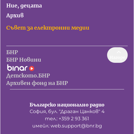
Ние, децата
Архив
Съвет за електронни медии
БНР
Нагоре
БНР Новини
Детското.БНР
Архивен фонд на БНР
Българско национално радио
София, бул. "Драган Цанков" 4
тел.: +359 2 93 361
имейл: web.support@bnr.bg