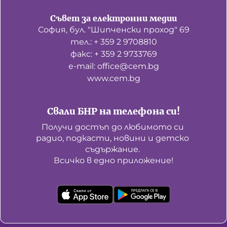
Съвет за електронни медии
София, бул. "Шипченски проход" 69
тел.: + 359 2 9708810
факс: + 359 2 9733769
е-mail: office@cem.bg
www.cem.bg
Свали БНР на телефона си!
Получи достъп до любимото си 
радио, подкасти, новини и детско 
съдържание. 

Всичко в едно приложение!