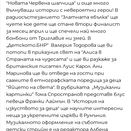
"Новата Червена шапчица" и още много
Домашен любимец
вълнуващи истории с невероятни герои! В
радиосъстезанието "Златната ябълка" ще
Питаме Ви
чуете кое дете ще стане втори финалист
за месец април и ще спечели най много
До ре ми
бонбони от Триглавия ни змей. В
„Детското.БНР“ Валерия Тодорова ще ви
потопи в приказния свят на "Алиса в
Страната на чудесата" и ще ви разкаже за
британския писател Луис Карол. Ани
Маринова ще ви отведе на гости при
саамите в етнографската поредица за деца
"Яйцето на света". В рубриката „Музикални
картинки“ Тома Спространов представя блус
певеца Франки Лаймън. В "История на
изкуството за деца" ще научите интересни
неща за укрепените църкви в Румъния.
Музикалното оформление на съботния
детски стрийм е на редактора Албена