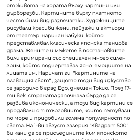
от живота на хората върху картини или
Домашен любимец
дърворезби. Картините върху платното
често били вид разпечатки. Художниците
Питаме Ви
рисували красиви жени, пейзажи и актьори
До ре ми
от театър, наричан кабуки, който
представлявал класическа японска танцова
драма. Жените и мъжете в постановките
били гримирани със специален много силен
грим, който подчертавал ясно емоциите на
лицата им. Наричат ги "картините на
плаващия свят" , защото този вид изкуство
се зародило в град Едо, днешен Токио. През 17-
ти век страната започнала бързо да се
развива икономически, а този вид картини се
продавали от търговците, които пътували
по море и придобили голяма популярност по
света. На 1-ви август галерия "Квадрат 500"
ви кани да се присъедините към японското