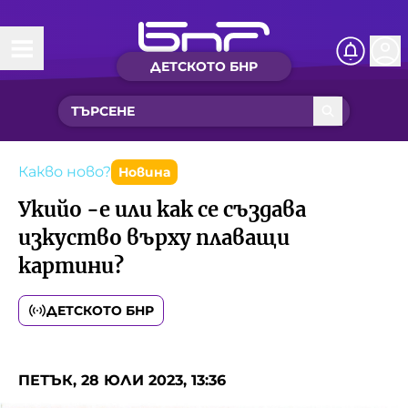
ДЕТСКОТО БНР
Начало
Какво ново?
Рубрики с вълшебства
Какво ново?
Новина
Укийо -е или как се създава
Детско радио
изкуство върху плаващи
картини?
Чуйте
Новините на детски език
ДЕТСКОТО БНР
Искри
Приказки
Интересен архив
Песнички
ПЕТЪК, 28 ЮЛИ 2023, 13:36
Нашите гости