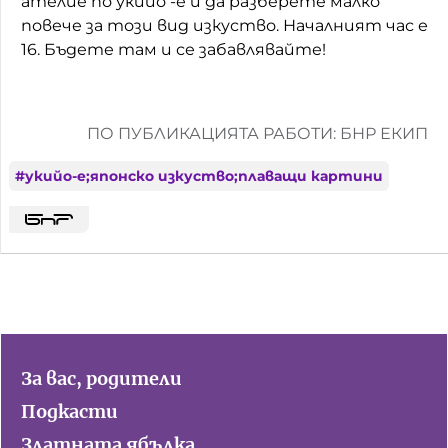
ателие по укийо -е и да разберете малко
повече за този вид изкуство. Началният час е
16. Бъдете там и се забавлявайте!
ПО ПУБЛИКАЦИЯТА РАБОТИ: БНР ЕКИП
#
укийо-е;японско изкуство;плаващи картини
За вас, родители
Подкасти
Златната ябълка