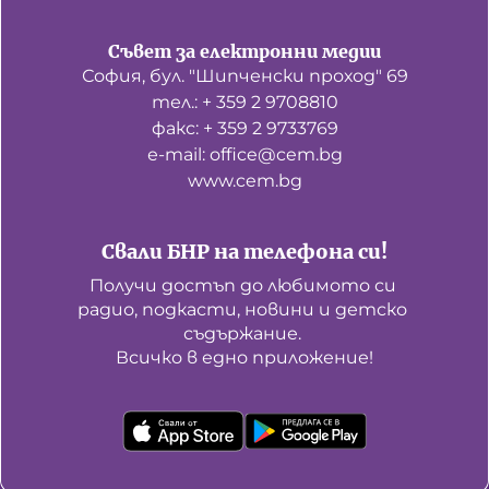
Съвет за електронни медии
София, бул. "Шипченски проход" 69
тел.: + 359 2 9708810
факс: + 359 2 9733769
е-mail: office@cem.bg
www.cem.bg
Свали БНР на телефона си!
Получи достъп до любимото си 
радио, подкасти, новини и детско 
съдържание. 

Всичко в едно приложение!