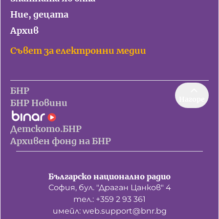
Ние, децата
Архив
Съвет за електронни медии
БНР
Нагоре
БНР Новини
Детското.БНР
Архивен фонд на БНР
Българско национално радио
София, бул. "Драган Цанков" 4
тел.: +359 2 93 361
имейл: web.support@bnr.bg