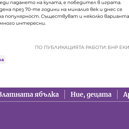
еди падането на кулата, е победител в играта.
дена през 70-те години на миналия век и днес се
на популярност. Съществуват и няколко варианта
 много интересни.
ПО ПУБЛИКАЦИЯТА РАБОТИ: БНР ЕК
ла
Златната ябълка
Ние, децата
А