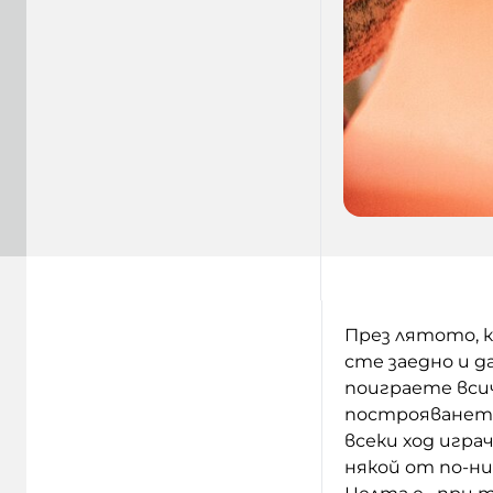
През лятото, 
сте заедно и д
поиграете всич
построяването 
всеки ход игра
някой от по-ни