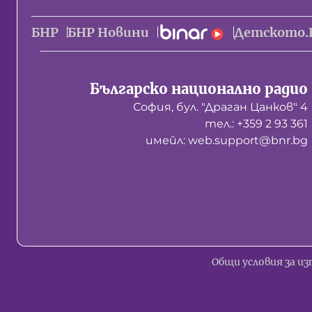
БНР
БНР Новини
Детското.
Българско национално радио
София, бул. "Драган Цанков" 4
тел.: +359 2 93 361
имейл: web.support@bnr.bg
Общи условия за из