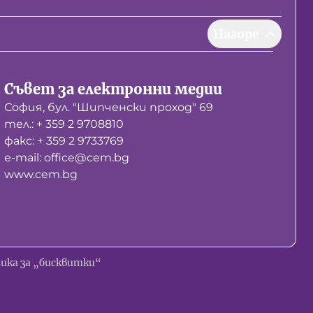
Нагоре
Съвет за електронни медии
София, бул. "Шипченски проход" 69
тел.: + 359 2 9708810
факс: + 359 2 9733769
е-mail: office@cem.bg
www.cem.bg
ика за „бисквитки“