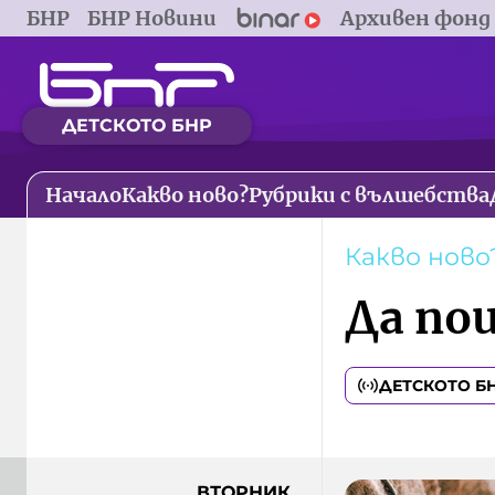
БНР
БНР Новини
Архивен фонд
ДЕТСКОТО БНР
Начало
Какво ново?
Рубрики с вълшебства
Какво ново
Да по
ДЕТСКОТО Б
ВТОРНИК