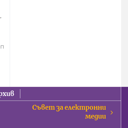
,
ИП
рхив
Съвет за електронни
медии