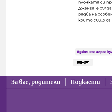
плочката си пр
Дженга е създа
радва на особе
които също са
#
дженга; игра; ку
За вас, родители
Подкасти