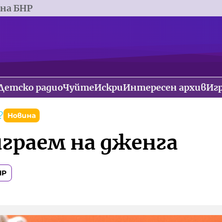
 на БНР
Детско радио
Чуйте
Искри
Интересен архив
Иг
?
Новина
играем на дженга
НР