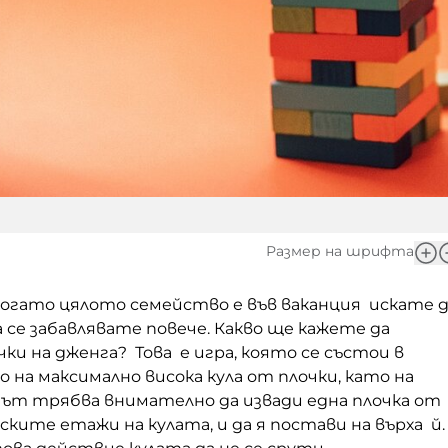
Размер на шрифта
когато цялото семейство е във ваканция искате 
а се забавлявате повече. Какво ще кажете да
ки на дженга? Това е игра, която се състои в
на максимално висока кула от плочки, като на
чът трябва внимателно да извади една плочка от
ските етажи на кулата, и да я постави на върха й.