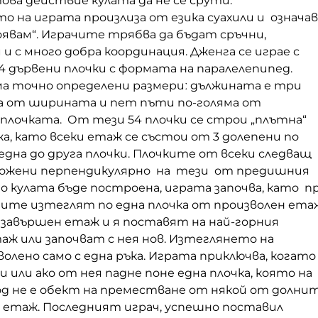
ва действие кулата да не се срути.
 на играта произлиза от езика суахили и означав
явам“. Играчите трябва да бъдат сръчни,
и с много добра координация. Дженга се играе с
 дървени плочки с формата на паралелепипед.
има точно определени размериː дължината е три
а от ширината и пет пъти по-голяма от
плочката. От тези 54 плочки се строи „плътна“
жа, като всеки етаж се състои от 3 долепени по
дна до друга плочки. Плочките от всеки следващ
ложени перпендикулярно на тези от предишния
о кулата бъде построена, играта започва, като п
ачите изтеглят по една плочка от произволен ета
 завършен етаж и я поставят на най-горния
аж или започват с нея нов. Изтеглянето на
волено само с една ръка. Играта приключва, когато
и или ако от нея падне поне една плочка, която на
д не е обект на преместване от някой от долни
я етаж. Последният играч, успешно поставил