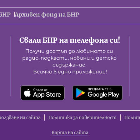
БНР
Архивен фонд на БНР
Свали БНР на телефона си!
Получи достъп до любимото си 
радио, подкасти, новини и детско 
съдържание. 

Всичко в едно приложение!
ползване на сайта
Политика за поверителност
Полит
Карта на сайта