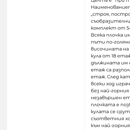
Целта е при то
Наименованието
„строя, постро
съобразителни 
комплект от 54
Всяка плочка 
пъти по-голям
височината на 
кула от 18 ета
дължината им е
етаж са разпо
етаж. След кат
всеки ход игр
без най-горния
незавършен ет
плочката е поз
кулата се срут
съответния хо
към най-горни