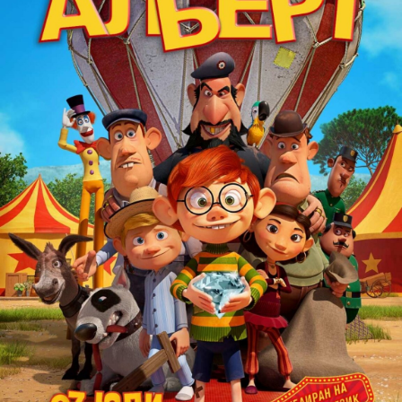
Игри
Фантазирай
Кои сме ние?
Приказки
История на изкуството
За вас, родители
Музикална кутийка
БНР
БНР Новини
От соул до рокендрол
Архивен фонд на БНР
Междучасие
Яйцето на света
Къщата
Златната ябълка
Непознатите думи
Като Айнщайн