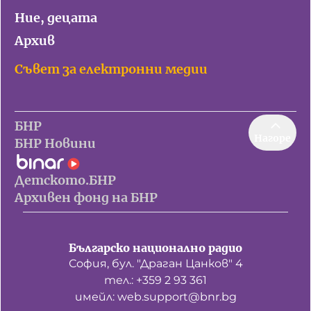
Ние, децата
Архив
Съвет за електронни медии
БНР
Нагоре
БНР Новини
Детското.БНР
Архивен фонд на БНР
Българско национално радио
София, бул. "Драган Цанков" 4
тел.: +359 2 93 361
имейл: web.support@bnr.bg