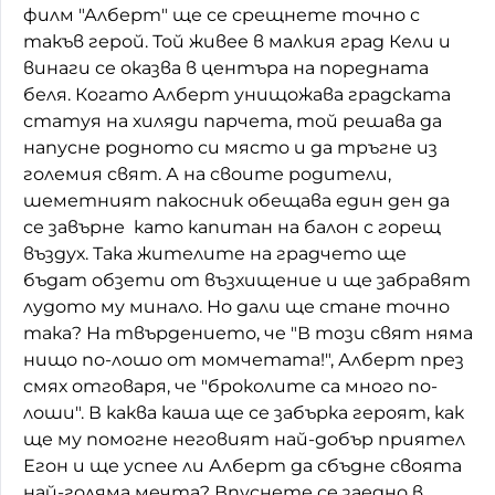
филм "Алберт" ще се срещнете точно с
такъв герой. Той живее в малкия град Кели и
винаги се оказва в центъра на поредната
беля. Когато Алберт унищожава градската
статуя на хиляди парчета, той решава да
напусне родното си място и да тръгне из
големия свят. А на своите родители,
шеметният пакосник обещава един ден да
се завърне като капитан на балон с горещ
въздух. Така жителите на градчето ще
бъдат обзети от възхищение и ще забравят
лудото му минало. Но дали ще стане точно
така? На твърдението, че "В този свят няма
нищо по-лошо от момчетата!", Алберт през
смях отговаря, че "броколите са много по-
лоши". В каква каша ще се забърка героят, как
ще му помогне неговият най-добър приятел
Егон и ще успее ли Алберт да сбъдне своята
най-голяма мечта? Впуснете се заедно в