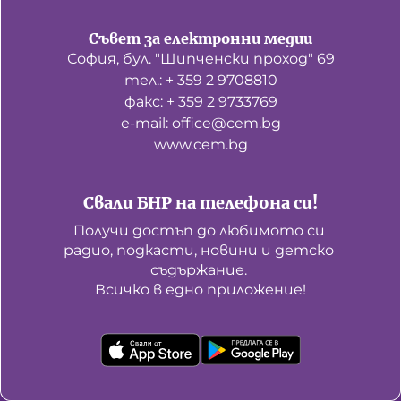
Съвет за електронни медии
София, бул. "Шипченски проход" 69
тел.: + 359 2 9708810
факс: + 359 2 9733769
е-mail: office@cem.bg
www.cem.bg
Свали БНР на телефона си!
Получи достъп до любимото си 
радио, подкасти, новини и детско 
съдържание. 

Всичко в едно приложение!