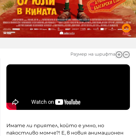
Домашен любимец
Питаме Ви
До ре ми
Размер на шрифта
Имате ли приятел, който е умно, но
пакостливо момче?! Е, в новия анимационен