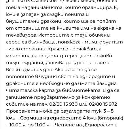
„Петко Р. Славейков“ 4/ всеки месец обявява
тема на заниманията, които органицира. Е,
Домашен любимец
юли е запазен за сладки понита и
Питаме Ви
внушителни дракони, които ще се появят
от страниците на книгите или на екрана на
До ре ми
телевизора. Историите с тези обичани
герои са вълнуващи, понякога - мили, друг път
- леко страшни. Краят е неочакват, а
мечтата на децата да срещнат на живо
тези създания, започва да "зрее" и "расте"
всеки изминал ден. Ако искате да се
потопите в чудния свят на еднорозите и
драконите е необходимо да имате валидна
читателска карта за библиотеката и да се
запишете предварително за конкретно
събитие на тел. 02/80 15 930 или 02/80 15 972
Програмата може да разгледате тук.
3 – 8
юли – Седмица на еднорозите
4 юли (вторник)
– 10:00 ч. до 11:00 ч. – Четене на „Еднорогът и