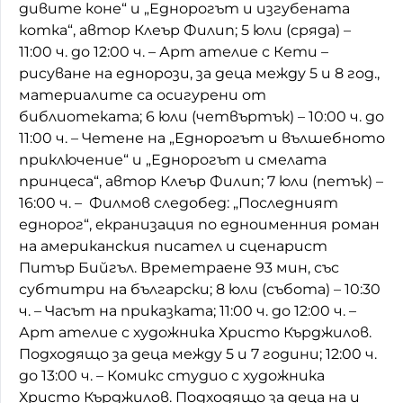
дивите коне“ и „Еднорогът и изгубената
котка“, автор Клеър Филип; 5 юли (сряда) –
11:00 ч. до 12:00 ч. – Арт ателие с Кети –
рисуване на еднорози, за деца между 5 и 8 год.,
материалите са осигурени от
библиотеката; 6 юли (четвъртък) – 10:00 ч. до
11:00 ч. – Четене на „Еднорогът и вълшебното
приключение“ и „Еднорогът и смелата
принцеса“, автор Клеър Филип; 7 юли (петък) –
16:00 ч. – Филмов следобед: „Последният
еднорог“, екранизация по едноименния роман
на американския писател и сценарист
Питър Бийгъл. Времетраене 93 мин, със
субтитри на български; 8 юли (събота) – 10:30
ч. – Часът на приказката; 11:00 ч. до 12:00 ч. –
Арт ателие с художника Христо Кърджилов.
Подходящо за деца между 5 и 7 години; 12:00 ч.
до 13:00 ч. – Комикс студио с художника
Христо Кърджилов. Подходящо за деца на и