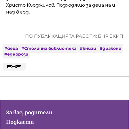
Христо Кърджилов. Подходящо за деца на и
над 8 год.
ПО ПУБЛИКАЦИЯТА РАБОТИ: БНР ЕКИП
#
деца
#
Столична библиотека
#
книги
#
дракони
#
еднорози
За вас, родители
Подкасти