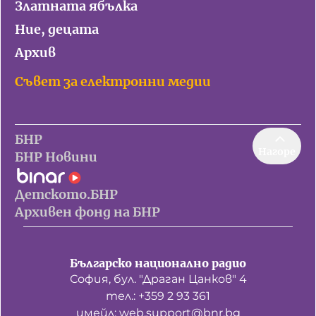
Златната ябълка
Ние, децата
Архив
Съвет за електронни медии
БНР
Нагоре
БНР Новини
Детското.БНР
Архивен фонд на БНР
Българско национално радио
София, бул. "Драган Цанков" 4
тел.: +359 2 93 361
имейл: web.support@bnr.bg