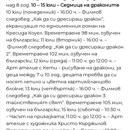
над 8 год.
10 – 15 юли – Седмица на драконите
10 юли (понеделник) – 16:00 ч. – Филмов
следобед: „Как да си дресираш дракон“,
екранизация по едноименния роман на
Кресида Коуел. Времетраене 98 мин, озвучен
на български; 11 юли (вторник) – 16:00 ч. –
Филмов следобед: „Как да си дресираш дракон
2“. Времетраене 102 мин, озвучен на
български; 12 юли (сряда) – 11:00 ч. до 12:00 ч. –
Арт ателие с Кети – рисуване на дракони, за
деца между 7 и 10 год., децата трябва да си
носят лепило и цветна хартия/гланцово
блокче; 13 юли (четвъртък) – 16:00 ч. – Филмов
следобед: „Как да си дресираш дракон 3:
тайнственият свят“. Времетраене 105 мин,
озвучен на български; 15 юли (събота) – 10:30 ч.
– Часът на приказката; 11:00 ч. до 12:00 ч. – Арт
ателие с художника Христо Кърджилов.