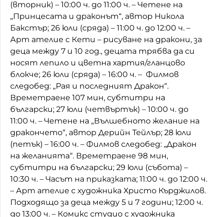
(вторник) – 10:00 ч. до 11:00 ч. – Четене на
„Принцесата и драконът“, автор Никола
Бакстър; 26 юли (сряда) – 11:00 ч. до 12:00 ч. –
Арт ателие с Кети – рисуване на дракони, за
деца между 7 и 10 год., децата трябва да си
носят лепило и цветна хартия/гланцово
блокче; 26 юли (сряда) – 16:00 ч. – Филмов
следобед: „Рая и последният Дракон“.
Времетраене 107 мин, субтитри на
български; 27 юли (четвъртък) – 10:00 ч. до
11:00 ч. – Четене на „Вълшебното желание на
дракончето“, автор Дерийн Тейлър; 28 юли
(петък) – 16:00 ч. – Филмов следобед: „Дракон
на желанията“. Времетраене 98 мин,
субтитри на български; 29 юли (събота) –
10:30 ч. – Часът на приказката; 11:00 ч. до 12:00 ч.
– Арт ателие с художника Христо Кърджилов.
Подходящо за деца между 5 и 7 години; 12:00 ч.
до 13:00 ч. – Комикс студио с художника