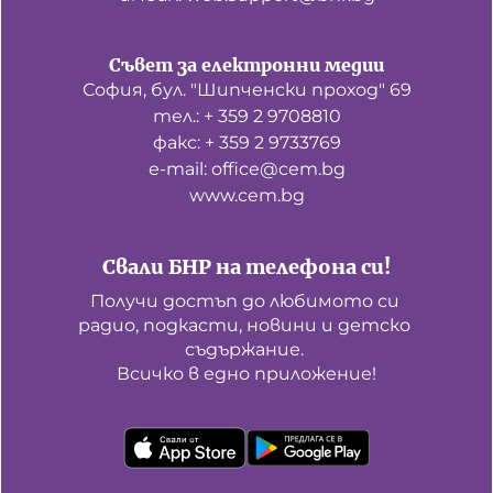
Съвет за електронни медии
София, бул. "Шипченски проход" 69
тел.: + 359 2 9708810
факс: + 359 2 9733769
е-mail: office@cem.bg
www.cem.bg
Свали БНР на телефона си!
Получи достъп до любимото си 
радио, подкасти, новини и детско 
съдържание. 

Всичко в едно приложение!