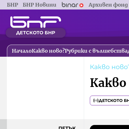
БНР
БНР Новини
Архивен фонд
ДЕТСКОТО БНР
Начало
Какво ново?
Рубрики с вълшебства
Какво ново
Какво
ДЕТСКОТО Б
ПЕТЪК