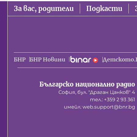
За вас, родители
Подкасти
БНР
БНР Новини
Детското.
Българско национално радио
София, бул. "Драган Цанков" 4
тел.: +359 2 93 361
имейл: web.support@bnr.bg