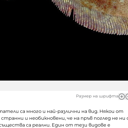
Размер на шрифта
тели са много и най-различни на вид. Някои от
 странни и необикновени, че на пръв поглед не ни 
 същества са реални. Един от тези видове е