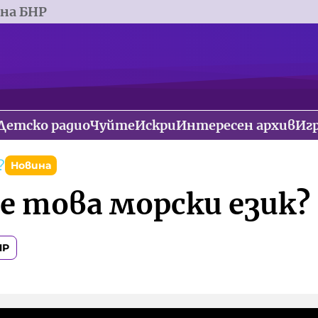
 на БНР
Детско радио
Чуйте
Искри
Интересен архив
Иг
?
Новина
 е това морски език?
НР