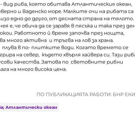
- вид риба, която обитава Атлантическия океан,
еверно и Ваденско море. Малките очи на рибата са
изо едно до друго, от дясната страна на тялото.
ея е, че обича да се заравя в пясъка и така през де
покои. Работното й време започва през нощта,
а много активна и тръгва на лов за храна.
 плува в по- плитките води. Когато времето се
рира на север, където хвърля хайвера си. Тази риб
кусови качества. Затова по световните рибни
ага на много висока цена.
ПО ПУБЛИКАЦИЯТА РАБОТИ: БНР ЕК
ба; Атлантически океан