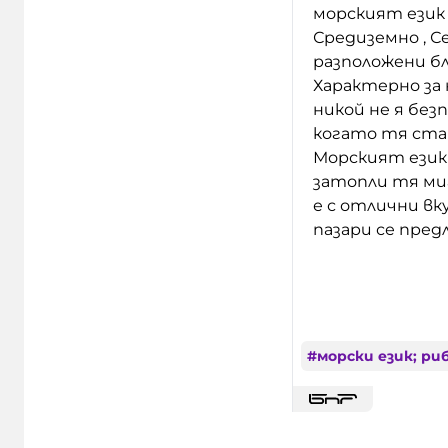
морският език 
Средиземно , С
разположени бл
Характерно за н
никой не я без
когато тя став
Морският език
затопли тя миг
е с отлични в
пазари се предл
#
морски език; ри