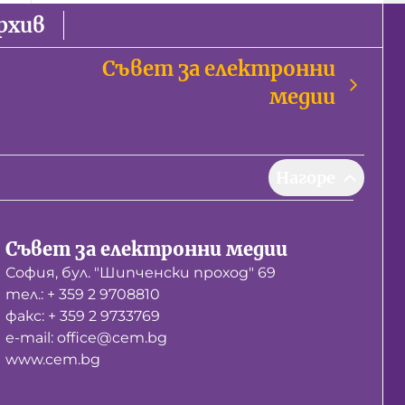
рхив
Съвет за електронни
медии
Нагоре
Съвет за електронни медии
София, бул. "Шипченски проход" 69
тел.: + 359 2 9708810
факс: + 359 2 9733769
е-mail: office@cem.bg
www.cem.bg