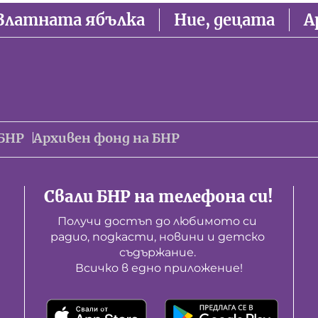
Златната ябълка
Ние, децата
А
БНР
Архивен фонд на БНР
Свали БНР на телефона си!
Получи достъп до любимото си 
радио, подкасти, новини и детско 
съдържание. 

Всичко в едно приложение!