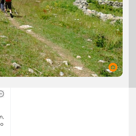
т,
то