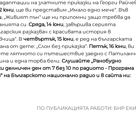
адаптации на златните приказки на Георги Райчев
2 юни
, ще ви представим „Имало едно мече“. Във
и
, „Живият пън“ ще ни припомни защо трябва да
анията си.
Сряда, 14 юни
, завършва серията
лгарския разказвач с красивата история в
чица“. В
четвъртък, 15 юни
, е ред на българската
ана от дете: „Слон без приказка“.
Петък, 16 юни
, ви
нете лятното си пътешествие заедно с Патиланч
ина и една торба бели.
Слушайте „Ранобудно
и делничен ден от 7 без 10 по радиото - Програма
 на Българското национално радио и в сайта ни:
ПО ПУБЛИКАЦИЯТА РАБОТИ: БНР ЕК