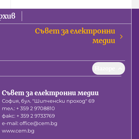
рхив
Съвет за електронни
медии
Нагоре
Съвет за електронни медии
София, бул. "Шипченски проход" 69
тел.: + 359 2 9708810
факс: + 359 2 9733769
е-mail: office@cem.bg
www.cem.bg