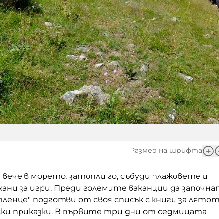
Размер на шрифта
вече в морето, затопли го, събуди плажовете и
кани за игри. Преди големите ваканции да започна
ленце" подготви от своя списък с книги за лято
ски приказки. В първите три дни от седмицата