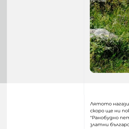
Лятото нагази 
скоро ще ни по
"Ранобудно пет
златни българ