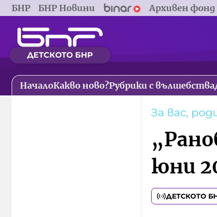
БНР
БНР Новини
Архивен фонд
ДЕТСКОТО БНР
Начало
Какво ново?
Рубрики с вълшебства
За вас, ро
„Рано
юни 2
ДЕТСКОТО Б