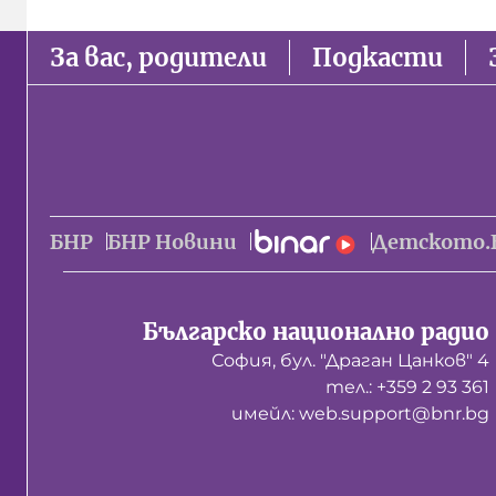
За вас, родители
Подкасти
БНР
БНР Новини
Детското.
Българско национално радио
София, бул. "Драган Цанков" 4
тел.: +359 2 93 361
имейл: web.support@bnr.bg