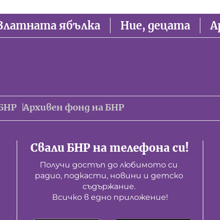
Златната ябълка
Ние, децата
А
БНР
Архивен фонд на БНР
Свали БНР на телефона си!
Получи достъп до любимото си 
радио, подкасти, новини и детско 
съдържание. 

Всичко в едно приложение!