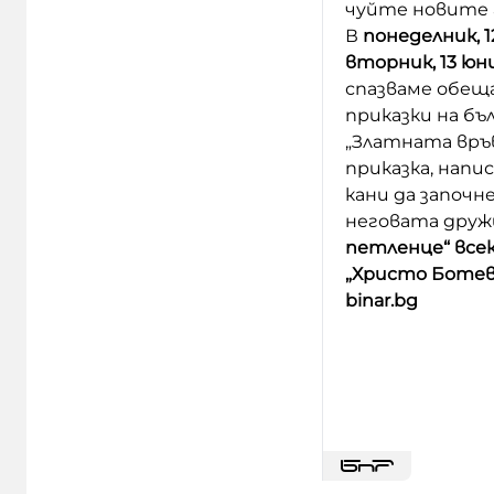
чуйте новите 
В
понеделник, 1
вторник, 13 юн
спазваме обещ
приказки на бъ
„Златната връв
приказка, напис
кани да започ
неговата друж
петленце“ всек
„Христо Ботев“
binar.bg