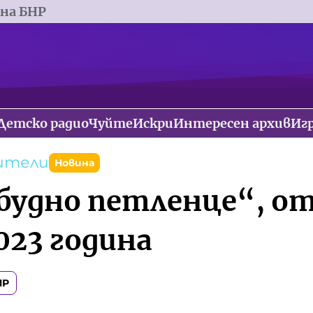
 на БНР
Детско радио
Чуйте
Искри
Интересен архив
Иг
дители
Новина
будно петленце“, от 
023 година
НР