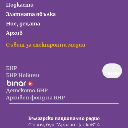
Подкасти
Златната ябълка
Ние, децата
Архив
Съвет за електронни медии
БНР
Нагоре
БНР Новини
Детското.БНР
Архивен фонд на БНР
Българско национално радио
София, бул. "Драган Цанков" 4