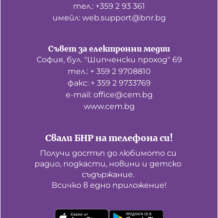
тел.: +359 2 93 361
имейл: web.support@bnr.bg
Съвет за електронни медии
София, бул. "Шипченски проход" 69
тел.: + 359 2 9708810
факс: + 359 2 9733769
е-mail: office@cem.bg
www.cem.bg
Свали БНР на телефона си!
Получи достъп до любимото си 
радио, подкасти, новини и детско 
съдържание. 

Всичко в едно приложение!