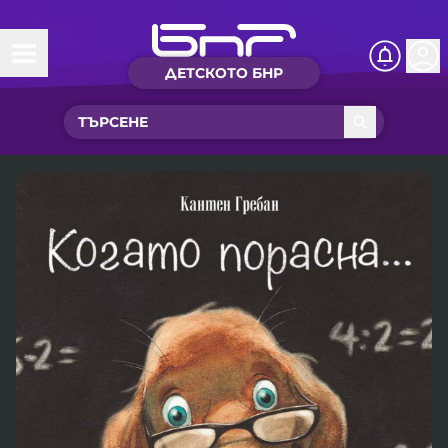
ДЕТСКОТО БНР
Начало
Какво ново?
Рубрики с вълшебства
Детско радио
Чуйте
Новините на детски език
Искри
Приказки
Интересен архив
Песнички
Нашите гости