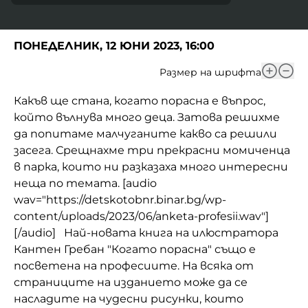
Домашен любимец
ПОНЕДЕЛНИК, 12 ЮНИ 2023, 16:00
Питаме Ви
Размер на шрифта
До ре ми
Какъв ще стана, когато порасна е въпрос,
който вълнува много деца. Затова решихме
да попитаме малчуганите какво са решили
засега. Срещнахме три прекрасни момиченца
в парка, които ни разказаха много интересни
неща по темата. [audio
wav="https://detskotobnr.binar.bg/wp-
content/uploads/2023/06/anketa-profesii.wav"]
[/audio] Най-новата книга на илюстратора
Кантен Гребан "Когато порасна" също е
посветена на професиите. На всяка от
страниците на изданието може да се
насладите на чудесни рисунки, които