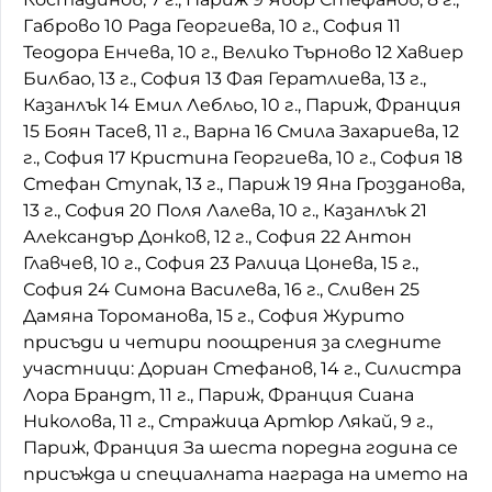
Габрово 10 Рада Георгиева, 10 г., София 11
Теодора Енчева, 10 г., Велико Търново 12 Хавиер
Билбао, 13 г., София 13 Фая Гератлиева, 13 г.,
Казанлък 14 Емил Лебльо, 10 г., Париж, Франция
15 Боян Тасев, 11 г., Варна 16 Смила Захариева, 12
г., София 17 Кристина Георгиева, 10 г., София 18
Стефан Ступак, 13 г., Париж 19 Яна Грозданова,
13 г., София 20 Поля Лалева, 10 г., Казанлък 21
Александър Донков, 12 г., София 22 Антон
Главчев, 10 г., София 23 Ралица Цонева, 15 г.,
София 24 Симона Василева, 16 г., Сливен 25
Дамяна Тороманова, 15 г., София Журито
присъди и четири поощрения за следните
участници: Дориан Стефанов, 14 г., Силистра
Лора Брандт, 11 г., Париж, Франция Сиана
Николова, 11 г., Стражица Артюр Лякай, 9 г.,
Париж, Франция За шеста поредна година се
присъжда и специалната награда на името на