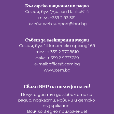
Българско национално радио
София, бул. "Драган Цанков" 4
тел.: +359 2 93 361
имейл: web.support@bnr.bg
Съвет за електронни медии
София, бул. "Шипченски проход" 69
тел.: + 359 2 9708810
факс: + 359 2 9733769
е-mail: office@cem.bg
www.cem.bg
Свали БНР на телефона си!
Получи достъп до любимото си 
радио, подкасти, новини и детско 
съдържание. 

Всичко в едно приложение!