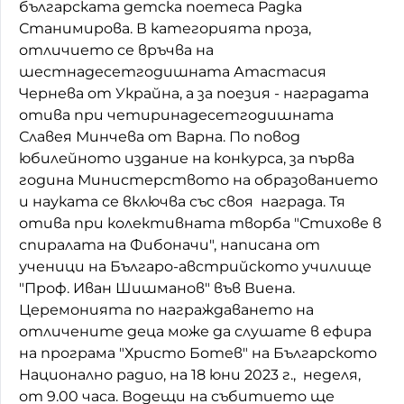
българската детска поетеса Радка
Станимирова. В категорията проза,
отличието се връчва на
шестнадесетгодишната Атастасия
Чернева от Украйна, а за поезия - наградата
отива при четиринадесетгодишната
Славея Минчева от Варна. По повод
юбилейното издание на конкурса, за първа
година Министерството на образованието
и науката се включва със своя награда. Тя
отива при колективната творба "Стихове в
спиралата на Фибоначи", написана от
ученици на Българо-австрийското училище
"Проф. Иван Шишманов" във Виена.
Церемонията по награждаването на
отличените деца може да слушате в ефира
на програма "Христо Ботев" на Българското
Национално радио, на 18 юни 2023 г., неделя,
от 9.00 часа. Водещи на събитието ще