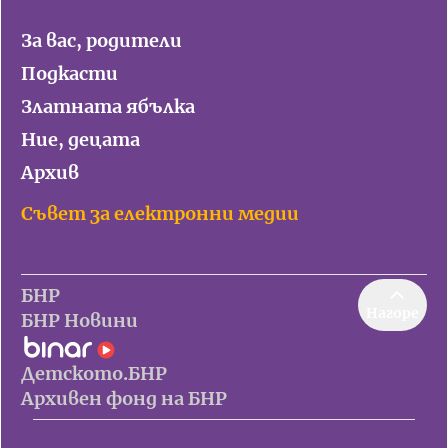
За вас, родители
Подкасти
Златната ябълка
Ние, децата
Архив
Съвет за електронни медии
БНР
Нагоре
БНР Новини
Детското.БНР
Архивен фонд на БНР