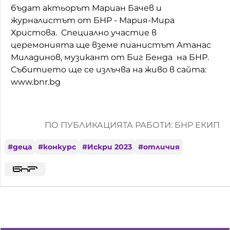
бъдат актьорът Мариан Бачев и
журналистът от БНР - Мария-Мира
Христова. Специално участие в
церемонията ще вземе пианистът Атанас
Миладинов, музикант от Биг Бенда на БНР.
Събитието ще се излъчва на живо в сайта:
www.bnr.bg
ПО ПУБЛИКАЦИЯТА РАБОТИ: БНР ЕКИП
#
деца
#
конкурс
#
Искри 2023
#
отличия