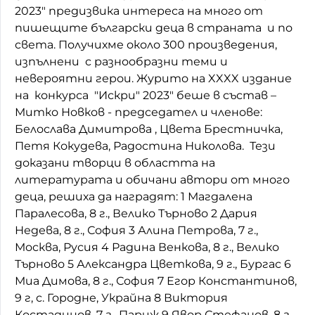
2023" предизвика интереса на много от
Домашен любимец
пишещите български деца в страната и по
света. Получихме около 300 произведения,
Питаме Ви
изпълнени с разнообразни теми и
невероятни герои. Журито на XXXX издание
До ре ми
на конкурса "Искри" 2023" беше в състав –
Митко Новков - председател и членове:
Белослава Димитрова , Цвета Брестничка,
Петя Кокудева, Радостина Николова. Тези
доказани творци в областта на
литературата и обичани автори от много
деца, решиха да наградят: 1 Магдалена
Паралесова, 8 г., Велико Търново 2 Дария
Недева, 8 г., София 3 Алина Петрова, 7 г.,
Москва, Русия 4 Радина Венкова, 8 г., Велико
Търново 5 Александра Цветкова, 9 г., Бургас 6
Миа Димова, 8 г., София 7 Егор Константинов,
9 г, с. Городне, Украйна 8 Виктория
Костадинов, 7 г., Париж 9 Явор Стефанов, 8 г.,