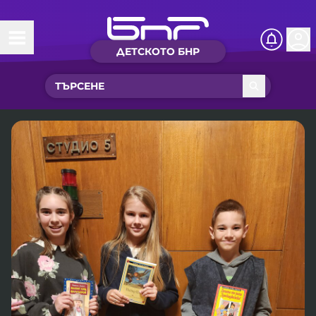
ДЕТСКОТО БНР
Начало
Какво ново?
Рубрики с вълшебства
Детско радио
Чуйте
Новините на детски език
Искри
Приказки
Интересен архив
Песнички
Нашите гости