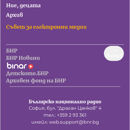
Ние, децата
Архив
Съвет за електронни медии
БНР
Нагоре
БНР Новини
Детското.БНР
Архивен фонд на БНР
Българско национално радио
София, бул. "Драган Цанков" 4
тел.: +359 2 93 361
имейл: web.support@bnr.bg