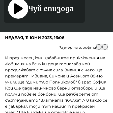
Чуй епизода
Домашен любимец
Питаме Ви
До ре ми
НЕДЕЛЯ, 11 ЮНИ 2023, 16:06
Размер на шрифта
И през месец юни забавните приключения на
любимия на всички деца триглав змей
продължават с пълна сила. Знания с него ще
премерят : Ивиана, Симона и Асен, от 88-мо
училище "Димитър Попниколов" в град София.
Кой ще даде най-много верни отговори и ще
получи повече бонбони, ще разберете от
състезанието "Златната ябълка". А в какво се
е забъркал този път нашият прекрасен
змей? Ще ви кажа, че отново е нещо