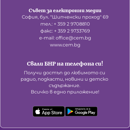
Съвет за електронни медии
София, бул. "Шипченски проход" 69
тел.: + 359 2 9708810
факс: + 359 2 9733769
е-mail: office@cem.bg
www.cem.bg
Свали БНР на телефона си!
Получи достъп до любимото си 
радио, подкасти, новини и детско 
съдържание. 

Всичко в едно приложение!