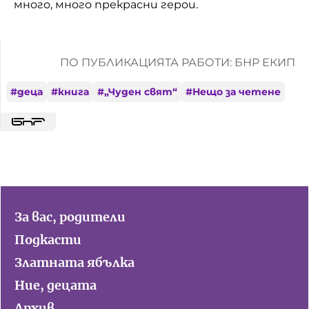
много, много прекрасни герои.
ПО ПУБЛИКАЦИЯТА РАБОТИ: БНР ЕКИП
#
деца
#
книга
#
„Чуден свят“
#
Нещо за четене
За вас, родители
Подкасти
Златната ябълка
Ние, децата
Архив