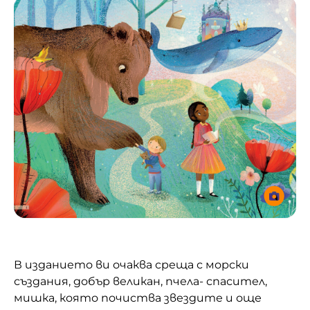
В изданието ви очаква среща с морски
създания, добър великан, пчела- спасител,
мишка, която почиства звездите и още