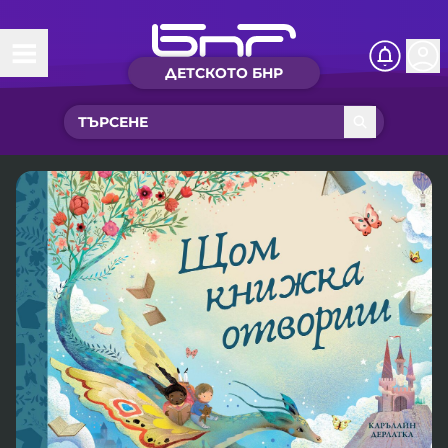
ДЕТСКОТО БНР
Начало
Какво ново?
Рубрики с вълшебства
Детско радио
Чуйте
Новините на детски език
Искри
Приказки
Интересен архив
Песнички
Нашите гости