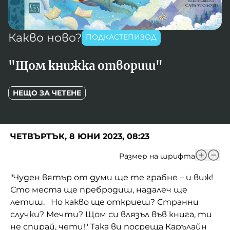
Игри
Фантазирай
Кои сме ние?
Приказки
Какво ново?
ПОДКАСТЕПИЗОД
История на изкуството
За вас, родители
"Щом книжка отвориш"
Музикална кутийка
БНР
БНР Новини
НЕЩО ЗА ЧЕТЕНЕ
От соул до рокендрол
Архивен фонд на БНР
Междучасие
ЧЕТВЪРТЪК, 8 ЮНИ 2023, 08:23
Яйцето на света
Размер на шрифта
Къщата
"Чуден вятър от думи ще те грабне – и виж!
Златната ябълка
Сто места ще пребродиш, надалеч ще
летиш. Но какво ще откриеш? Странни
Непознатите думи
случки? Мечти? Щом си влязъл във книга, ти
Като Айнщайн
не спирай, чети!" Така ви посреща Карълайн