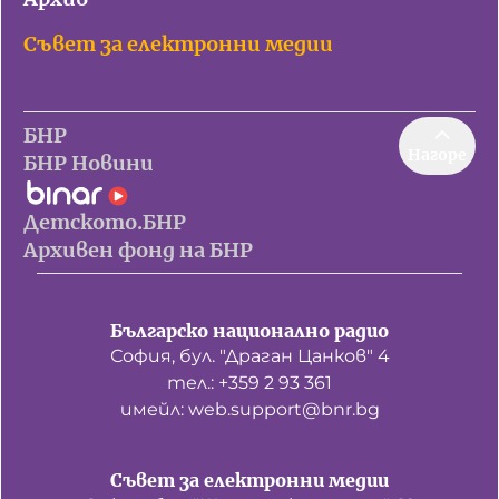
Съвет за електронни медии
БНР
Нагоре
БНР Новини
Детското.БНР
Архивен фонд на БНР
Българско национално радио
София, бул. "Драган Цанков" 4
тел.: +359 2 93 361
имейл: web.support@bnr.bg
Съвет за електронни медии