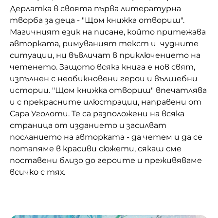
Дерлатка в своята първа литературна
Домашен любимец
творба за деца - "Щом книжка отвориш".
Магичният език на писане, който притежава
Питаме Ви
авторката, римуваният текст и чудните
До ре ми
ситуации, ни въвличат в приключението на
четенето. Защото всяка книга е нов свят,
изпълнен с необикновени герои и вълшебни
истории. "Щом книжка отвориш" впечатлява
и с прекрасните илюстрации, направени от
Сара Уголоти. Те са разположени на всяка
страница от изданието и засилват
посланието на авторката - да четем и да се
потапяме в красиви сюжети, сякаш сме
поставени близо до героите и преживяваме
всичко с тях.