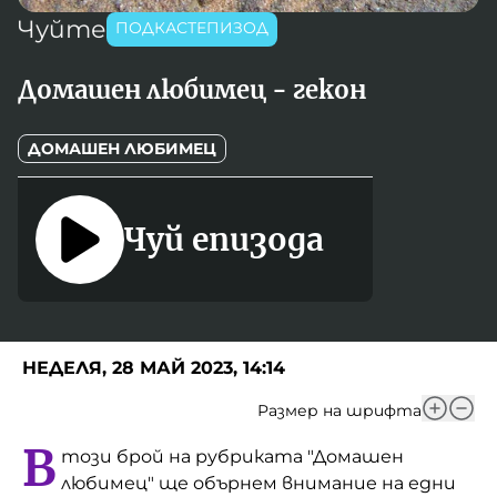
Игри
Чуйте
ПОДКАСТЕПИЗОД
Фантазирай
Кои сме ние?
Приказки
Домашен любимец - гекон
История на изкуството
За вас, родители
ДОМАШЕН ЛЮБИМЕЦ
Музикална кутийка
БНР
БНР Новини
От соул до рокендрол
Архивен фонд на БНР
Чуй епизода
Междучасие
Яйцето на света
Къщата
НЕДЕЛЯ, 28 МАЙ 2023, 14:14
Златната ябълка
Размер на шрифта
Непознатите думи
В
този брой на рубриката "Домашен
любимец" ще обърнем внимание на едни
Като Айнщайн