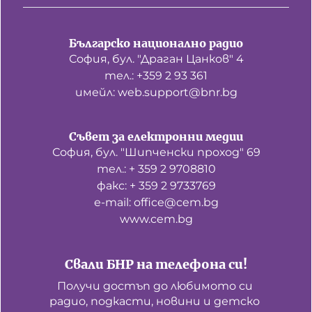
Българско национално радио
София, бул. "Драган Цанков" 4
тел.: +359 2 93 361
имейл: web.support@bnr.bg
Съвет за електронни медии
София, бул. "Шипченски проход" 69
тел.: + 359 2 9708810
факс: + 359 2 9733769
е-mail: office@cem.bg
www.cem.bg
Свали БНР на телефона си!
Получи достъп до любимото си 
радио, подкасти, новини и детско 