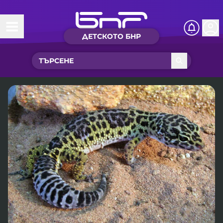
ДЕТСКОТО БНР
Начало
Какво ново?
Рубрики с вълшебства
Детско радио
Чуйте
Новините на детски език
Искри
Приказки
Интересен архив
Песнички
Нашите гости