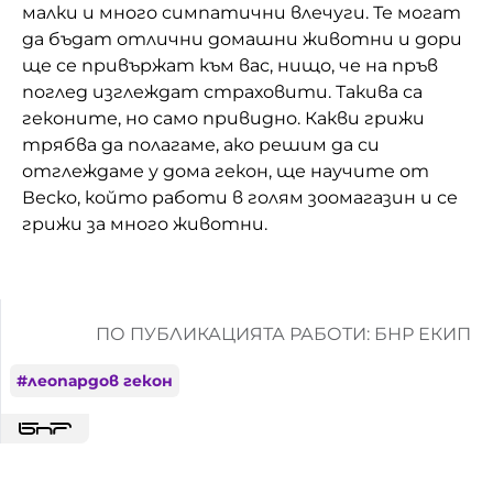
малки и много симпатични влечуги. Те могат
Домашен любимец
да бъдат отлични домашни животни и дори
ще се привържат към вас, нищо, че на пръв
Питаме Ви
поглед изглеждат страховити. Такива са
геконите, но само привидно. Какви грижи
До ре ми
трябва да полагаме, ако решим да си
отглеждаме у дома гекон, ще научите от
Веско, който работи в голям зоомагазин и се
грижи за много животни.
ПО ПУБЛИКАЦИЯТА РАБОТИ: БНР ЕКИП
#
леопардов гекон