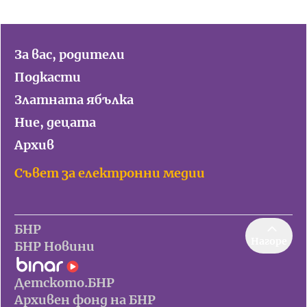
За вас, родители
Подкасти
Златната ябълка
Ние, децата
Архив
Съвет за електронни медии
БНР
Нагоре
БНР Новини
Детското.БНР
Архивен фонд на БНР