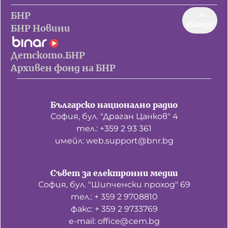
БНР
Нагоре
БНР Новини
Детското.БНР
Архивен фонд на БНР
Българско национално радио
София, бул. "Драган Цанков" 4
тел.: +359 2 93 361
имейл: web.support@bnr.bg
Съвет за електронни медии
София, бул. "Шипченски проход" 69
тел.: + 359 2 9708810
факс: + 359 2 9733769
е-mail: office@cem.bg