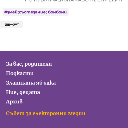
#
змей;състезание; бонбони
За вас, родители
Подкасти
Златната ябълка
Ние, децата
Архив
Съвет за електронни медии