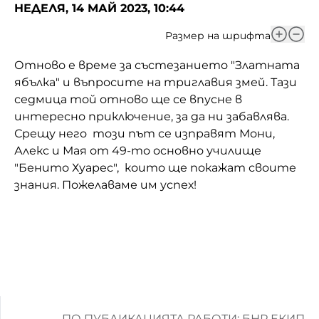
НЕДЕЛЯ, 14 МАЙ 2023, 10:44
Домашен любимец
Размер на шрифта
Питаме Ви
Отново е време за състезанието "Златната
До ре ми
ябълка" и въпросите на триглавия змей. Тази
седмица той отново ще се впусне в
интересно приключение, за да ни забавлява.
Срещу него този път се изправят Мони,
Алекс и Мая от 49-то основно училище
"Бенито Хуарес", които ще покажат своите
знания. Пожелаваме им успех!
ПО ПУБЛИКАЦИЯТА РАБОТИ: БНР ЕКИП