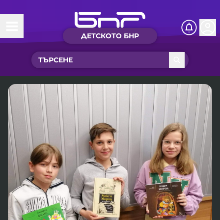
ДЕТСКОТО БНР
Начало
Какво ново?
Рубрики с вълшебства
Детско радио
Чуйте
Новините на детски език
Искри
Приказки
Интересен архив
Песнички
Нашите гости