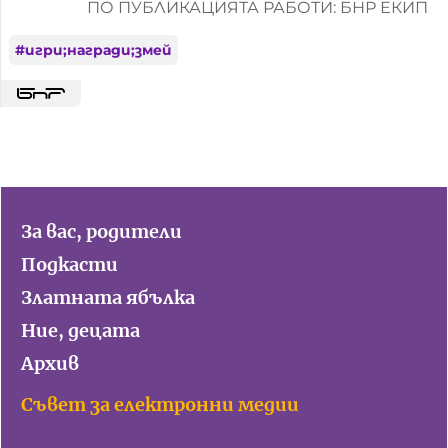
ПО ПУБЛИКАЦИЯТА РАБОТИ: БНР ЕКИП
#
игри;награди;змей
За вас, родители
Подкасти
Златната ябълка
Ние, децата
Архив
Съвет за електронни медии