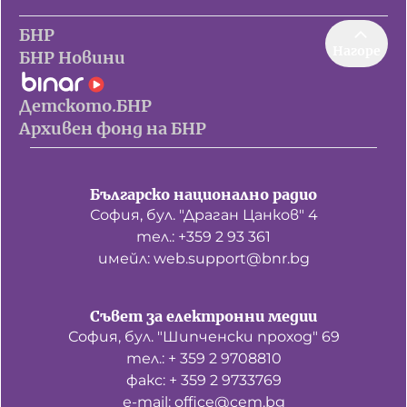
БНР
Нагоре
БНР Новини
Детското.БНР
Архивен фонд на БНР
Българско национално радио
София, бул. "Драган Цанков" 4
тел.: +359 2 93 361
имейл: web.support@bnr.bg
Съвет за електронни медии
София, бул. "Шипченски проход" 69
тел.: + 359 2 9708810
факс: + 359 2 9733769
е-mail: office@cem.bg