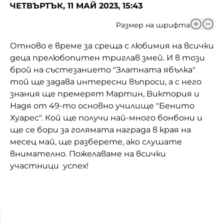
ЧЕТВЪРТЪК, 11 МАЙ 2023, 15:43
Домашен любимец
Размер на шрифта
Питаме Ви
Отново е време за среща с любимия на всички
До ре ми
деца прелюбопитен триглав змей. И в този
брой на състезанието "Златната ябълка"
той ще задава интересни въпроси, а с него
знания ще премерят Мартин, Виктория и
Надя от 49-то основно училище "Бенито
Хуарес". Кой ще получи най-много бонбони и
ще се бори за голямата награда в края на
месец май, ще разберете, ако слушате
внимателно. Пожелаваме на всички
участници успех!