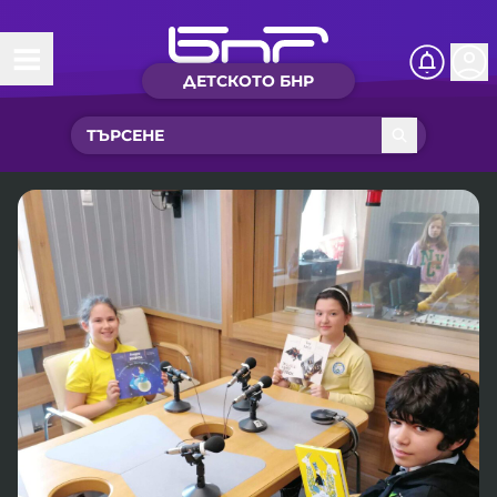
ДЕТСКОТО БНР
Начало
Какво ново?
Рубрики с вълшебства
Детско радио
Чуйте
Новините на детски език
Искри
Приказки
Интересен архив
Песнички
Нашите гости