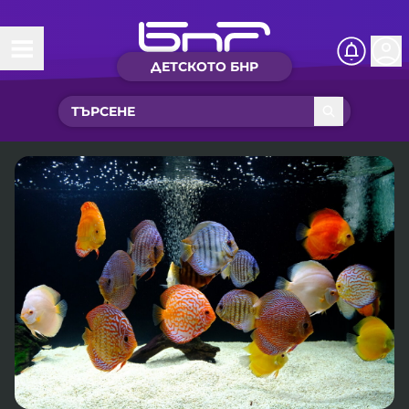
ДЕТСКОТО БНР
Начало
Какво ново?
Рубрики с вълшебства
Детско радио
Чуйте
Новините на детски език
Искри
Приказки
Интересен архив
Песнички
Нашите гости