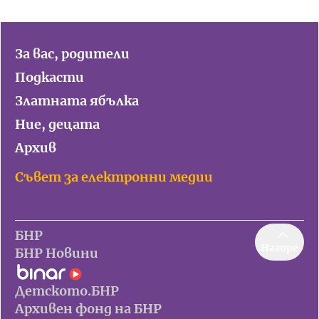
За вас, родители
Подкасти
Златната ябълка
Ние, децата
Архив
Съвет за електронни медии
БНР
Нагоре
БНР Новини
Детското.БНР
Архивен фонд на БНР