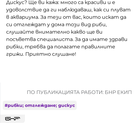
Дискус? Ще ви кажа: много са красиви и е
Домашен любимец
удоволствие да ги наблюдаваш, как си плуват
в аквариума. За тези от вас, които искат да
Питаме Ви
си отглеждат у дома този вид риби,
слушайте внимателно какво ще ви
До ре ми
посъветва специалиста. За да имате здрави
рибки, трябва да полагате правилните
грижи. Приятно слушане!
ПО ПУБЛИКАЦИЯТА РАБОТИ: БНР ЕКИП
#
рибки; отглеждане; дискус