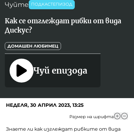
Чуйте
Игри
ПОДКАСТЕПИЗОД
Фантазирай
Как се отглеждат рибки от вида
Кои сме ние?
Приказки
Дискус?
История на изкуството
За вас, родители
Музикална кутийка
ДОМАШЕН ЛЮБИМЕЦ
БНР
БНР Новини
От соул до рокендрол
Архивен фонд на БНР
Чуй епизода
Междучасие
Яйцето на света
Къщата
НЕДЕЛЯ, 30 АПРИЛ 2023, 13:25
Златната ябълка
Размер на шрифта
Непознатите думи
Знаете ли как изглеждат рибките от вида
Като Айнщайн