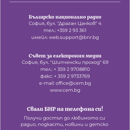
Българско национално радио
София, бул. "Драган Цанков" 4
тел.: +359 2 93 361
имейл: web.support@bnr.bg
Съвет за електронни медии
София, бул. "Шипченски проход" 69
тел.: + 359 2 9708810
факс: + 359 2 9733769
е-mail: office@cem.bg
www.cem.bg
Свали БНР на телефона си!
Получи достъп до любимото си 
радио, подкасти, новини и детско 