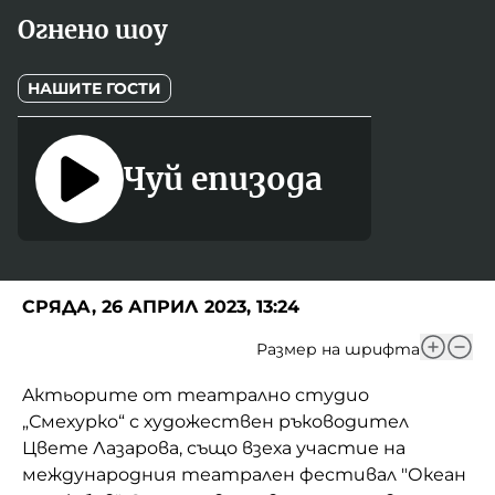
Игри
Огнено шоу
Фантазирай
Кои сме ние?
Приказки
НАШИТЕ ГОСТИ
История на изкуството
За вас, родители
Музикална кутийка
Чуй епизода
БНР
БНР Новини
От соул до рокендрол
Архивен фонд на БНР
Междучасие
Яйцето на света
СРЯДА, 26 АПРИЛ 2023, 13:24
Къщата
Размер на шрифта
Златната ябълка
Aктьорите от театрално студио
„Смехурко“ с художествен ръководител
Непознатите думи
Цвете Лазарова, също взеха участие на
международния театрален фестивал "Океан
Като Айнщайн