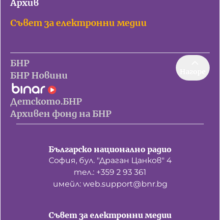
Архив
Съвет за електронни медии
БНР
Нагоре
БНР Новини
Детското.БНР
Архивен фонд на БНР
Българско национално радио
София, бул. "Драган Цанков" 4
тел.: +359 2 93 361
имейл: web.support@bnr.bg
Съвет за електронни медии