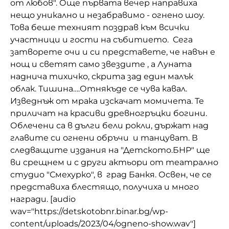
от любов". Още първата вечер направиха
нещо уникално и незабравимо - огнено шоу.
Домашен любимец
Това беше техният поздрав към всички
Питаме Ви
участници и гости на събитието. Сега
затворете очи и си представете, че навън е
До ре ми
нощ и светят само звездите , а Луната
наднича тихичко, скрита зад един малък
облак. Тишина….Отнякъде се чува кавал.
Изведнъж от мрака изскачат момичета. Те
приличат на красиви древногръцки богини.
Облечени са в дълги бели рокли, държат над
главите си огнени обръчи и танцуват. В
следващите издания на "Детското.БНР" ще
ви срещнем и с други актьори от театрално
студио "Смехурко", в град Банкя. Освен, че се
представиха блестящо, получиха и много
награди. [audio
wav="https://detskotobnr.binar.bg/wp-
content/uploads/2023/04/ogneno-show.wav"]