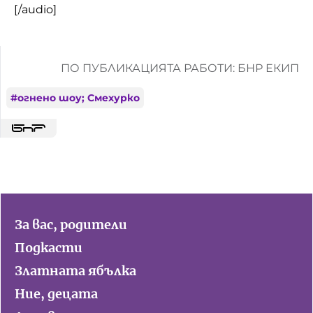
[/audio]
ПО ПУБЛИКАЦИЯТА РАБОТИ: БНР ЕКИП
#
огнено шоу; Смехурко
За вас, родители
Подкасти
Златната ябълка
Ние, децата