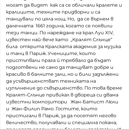
могат да видят как са се обличали кралете и
Домашен любимец
кралиците, техните придворни и са
танцували по цяла нощ. Но, да се върнем в
Питаме Ви
далечната 1661 година, когато се появили
До ре ми
тези танци. По нареждане на крал Луи XIV,
известен най-вече като „Кралят Слънце“
била открита Кралската академия за музика
и танц в Париж. Учениците, които
пристъпвали прага й трябвало да бъдат
подготвени не само да танцуват добре и
красиво в балните зали, но и били задължени
да усъвършенстват техниката на
изпълнение до съвършенство. По това време
Кралят-Слънце привикал в двореца си двама
известни композитори Жан-Батист Люли
и Жан-Филип Рамо. Гостите, които
пристигали в Париж, за да посетят негово
величество, получавали и специална покана,