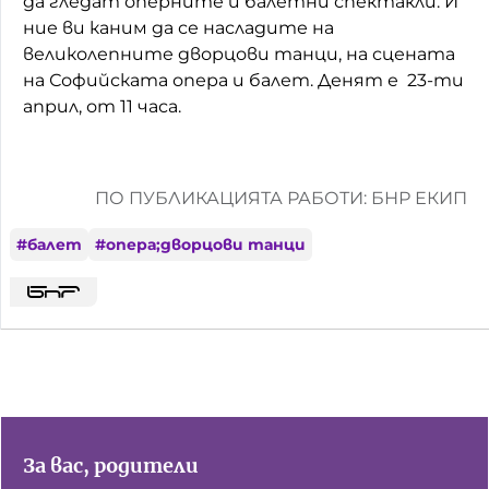
да гледат оперните и балетни спектакли. И
ние ви каним да се насладите на
великолепните дворцови танци, на сцената
на Софийската опера и балет. Денят е 23-ти
април, от 11 часа.
ПО ПУБЛИКАЦИЯТА РАБОТИ: БНР ЕКИП
#
балет
#
опера;дворцови танци
За вас, родители