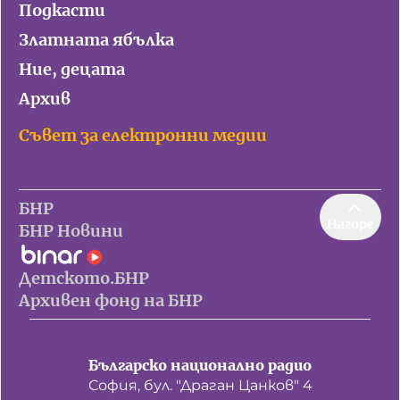
Подкасти
Златната ябълка
Ние, децата
Архив
Съвет за електронни медии
БНР
Нагоре
БНР Новини
Детското.БНР
Архивен фонд на БНР
Българско национално радио
София, бул. "Драган Цанков" 4