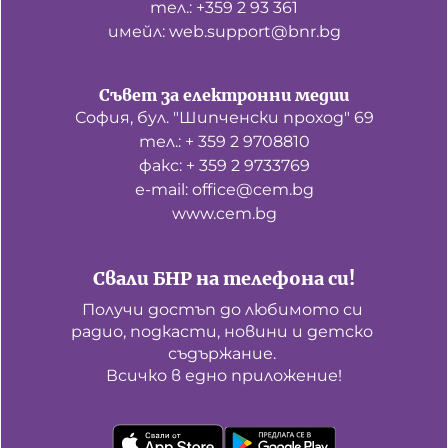
тел.: +359 2 93 361
имейл: web.support@bnr.bg
Съвет за електронни медии
София, бул. "Шипченски проход" 69
тел.: + 359 2 9708810
факс: + 359 2 9733769
е-mail: office@cem.bg
www.cem.bg
Свали БНР на телефона си!
Получи достъп до любимото си 
радио, подкасти, новини и детско 
съдържание. 

Всичко в едно приложение!