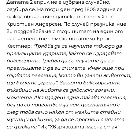
Датата 2 април не е избрана случайно,
разбира се. На този ден през 1805 година се
Домашен любимец
ражда обичаният датски писател Ханс
Питаме Ви
Кристиан Андерсен. По случай празника, ние
ви поздравяваме с този цитат на един от
До ре ми
най-четените немски писатели Ерих
Кестнер:
"Трябва да се научите твърдо да
преглъщате ударите, както се изразяват
боксьорите. Трябва да се научите да ги
преглъщате и да ги смилате. Инак още при
първата плесница, която ви залепи животът,
ще бъдете „гроги“. Защото боксьорските
ръкавици на живота са дяволски големи,
момчета. Ако изядеш една такава плесница,
без да си подготвен за нея, достатъчно е
след това само някоя от малките стайни
мушици да кихне, за да се проснеш с цялата
си дължина.“
Из "Хвърчащата класна стая"