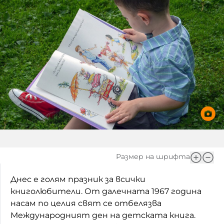
Игри
Фантазирай
Кои сме ние?
Приказки
История на изкуството
За вас, родители
Музикална кутийка
БНР
БНР Новини
От соул до рокендрол
Архивен фонд на БНР
Междучасие
Яйцето на света
Размер на шрифта
Къщата
Златната ябълка
Днес е голям празник за всички
книголюбители. От далечната 1967 година
Непознатите думи
насам по целия свят се отбелязва
Международният ден на детската книга.
Като Айнщайн