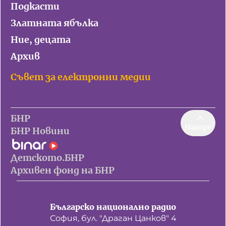
Подкасти
Златната ябълка
Ние, децата
Архив
Съвет за електронни медии
БНР
Нагоре
БНР Новини
Детското.БНР
Архивен фонд на БНР
Българско национално радио
София, бул. "Драган Цанков" 4