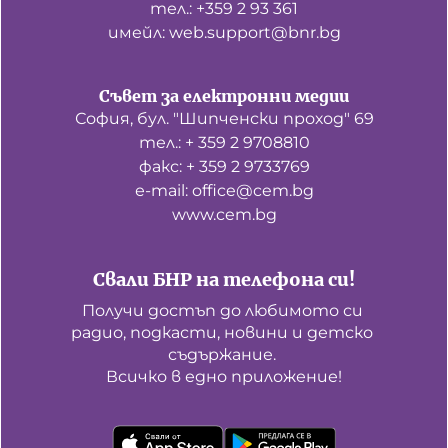
тел.: +359 2 93 361
имейл: web.support@bnr.bg
Съвет за електронни медии
София, бул. "Шипченски проход" 69
тел.: + 359 2 9708810
факс: + 359 2 9733769
е-mail: office@cem.bg
www.cem.bg
Свали БНР на телефона си!
Получи достъп до любимото си 
радио, подкасти, новини и детско 
съдържание. 

Всичко в едно приложение!