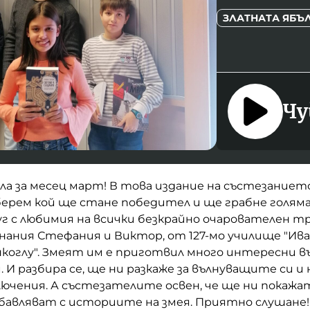
ЗЛАТНАТА ЯБЪ
Чу
ла за месец март! В това издание на състезание
берем кой ще стане победител и ще грабне голяма
г с любимия на всички безкрайно очарователен тр
нания Стефания и Виктор, от 127-мо училище "Ив
коглу". Змеят им е приготвил много интересни в
. И разбира се, ще ни разкаже за вълнуващите си и
ючения. А състезателите освен, че ще ни покажа
абавляват с историите на змея. Приятно слушане!