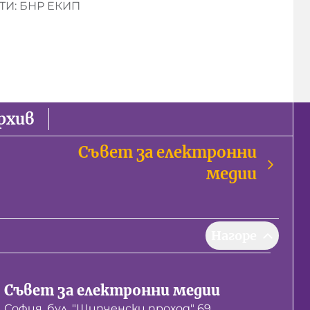
И: БНР ЕКИП
рхив
Съвет за електронни
медии
Нагоре
Съвет за електронни медии
София, бул. "Шипченски проход" 69