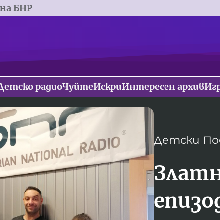
 на БНР
Детско радио
Чуйте
Искри
Интересен архив
Иг
Детски По
Златн
епизод