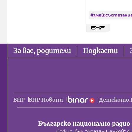
#
змей;състезани
За вас, родители
Подкасти
БНР
БНР Новини
Детското.
Българско национално радио
София, бул. "Драган Цанков" 4