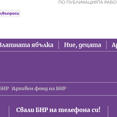
ПО ПУБЛИКАЦИЯТА РАБОТ
е;въпроси
Златната ябълка
Ние, децата
А
БНР
Архивен фонд на БНР
Свали БНР на телефона си!