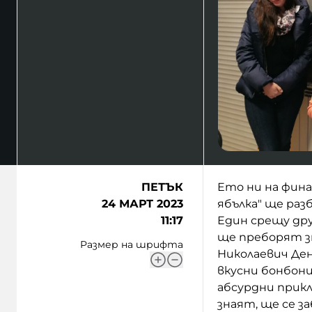
ПЕТЪК
Ето ни на фина
24 МАРТ 2023
ябълка" ще раз
11:17
Един срещу дру
ще преборят з
Размер на шрифта
Николаевич Ден
вкусни бонбони
абсурдни прикл
знаят, ще се з