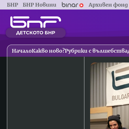
БНР
БНР Новини
Архивен фонд
ДЕТСКОТО БНР
Начало
Какво ново?
Рубрики с вълшебства