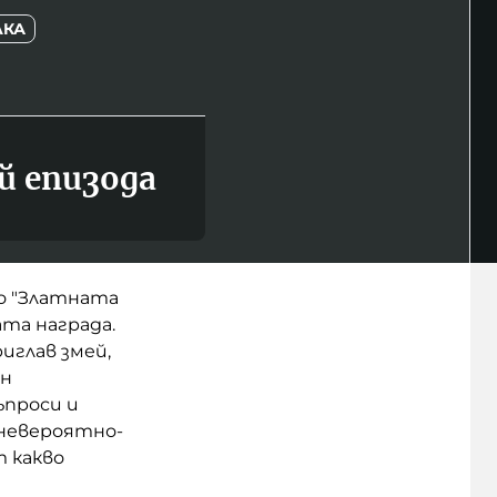
ЛКА
й епизода
то "Златната
та награда.
иглав змей,
ан
ъпроси и
 невероятно-
т какво