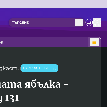
ри
дкасти
ПОДКАСТЕПИЗОД
ата ябълка -
 131