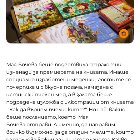
Мая Бочева беше подготвила страхотни
изненади з
а премиерата на книгата.
Имаше
специално изработени меденки, гостите се
почерпиха и с вкусна погача, намазана с
истински пчелен мед, а в залата беше
подредена изложба с илюстрации от книгата
"Как да върнем пчеличките?". Но най-важно
беше посланието, което
Мая
Бочева
отправи
. А именно, да направим
всичко възможно, за да опазим пчелите, които
са толкова важни за нашата планета.
Какво