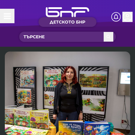
ДЕТСКОТО БНР
Начало
Какво ново?
Рубрики с вълшебства
Детско радио
Чуйте
Новините на детски език
Искри
Приказки
Интересен архив
Песнички
Нашите гости