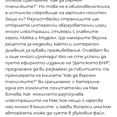
Бочева, озаглавена "Как да върнем
пчеличките?". Но това не е обикновена книга,
Домашен любимец
а истинско съкровище на хартиен носител.
Питаме Ви
Защо ли? Разлиствайки страниците ще
откриете интересни образователни игри,
До ре ми
много илюстрации, стикери с главните
герои Любка и Мъдрян. Ще намерите вкусна
рецепта за меденки, както и интересен
Дневник за хубави преживявания. Очакват ви
и още много изненади! Ако не сте успели да
чуете ефирното издание на "Детското.БНР",
предлагаме да ви разкажем за събитието. На
премиерата на книгата "Как да върнем
пчеличките?" ви срещнахме с Катерина -
една от големите почитателки на Мая
Бочева. Как момичето разпознава
илюстрациите на Мая; кое нещо
й харесва
най-много
в книгите и какви въпроси има към
авторката, може да чуете в звуковия файл.