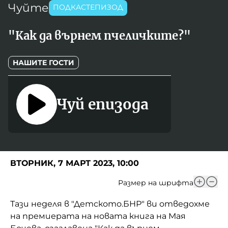
Чуйте
Игри
ПОДКАСТЕПИЗОД
Фантазирай
"Как да върнем пчеличките?"
Кои сме ние?
Приказки
История на изкуството
За вас, родители
НАШИТЕ ГОСТИ
Музикална кутийка
БНР
БНР Новини
От соул до рокендрол
Чуй епизода
Архивен фонд на БНР
Междучасие
Яйцето на света
Къщата
ВТОРНИК, 7 МАРТ 2023, 10:00
Златната ябълка
Размер на шрифта
Непознатите думи
Тази неделя в "Детското.БНР" ви отведохме
на премиерата на новата книга на Мая
Като Айнщайн