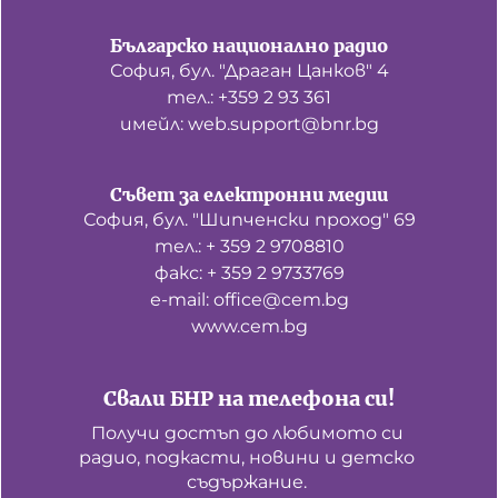
Българско национално радио
София, бул. "Драган Цанков" 4
тел.: +359 2 93 361
имейл: web.support@bnr.bg
Съвет за електронни медии
София, бул. "Шипченски проход" 69
тел.: + 359 2 9708810
факс: + 359 2 9733769
е-mail: office@cem.bg
www.cem.bg
Свали БНР на телефона си!
Получи достъп до любимото си 
радио, подкасти, новини и детско 
съдържание. 
