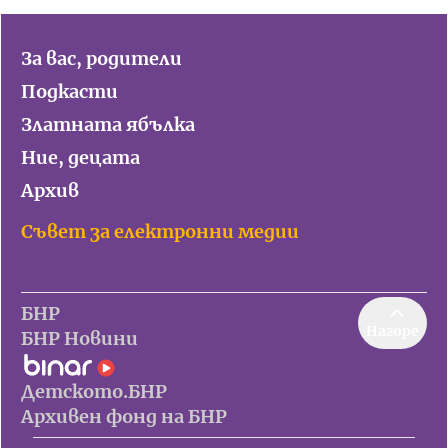
За вас, родители
Подкасти
Златната ябълка
Ние, децата
Архив
Съвет за електронни медии
БНР
Нагоре
БНР Новини
Детското.БНР
Архивен фонд на БНР