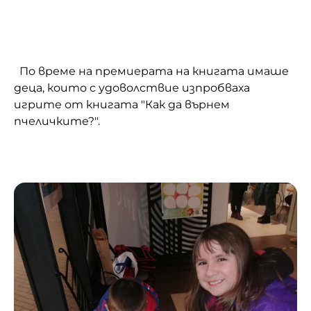
По време на премиерата на книгата имаше
деца, които с удоволствие изпробваха
игрите от книгата "Как да върнем
пчеличките?".