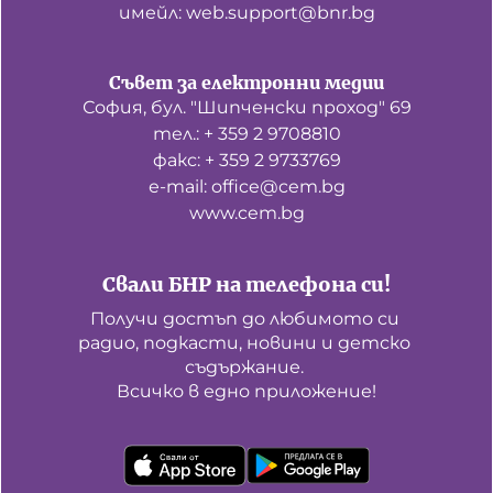
имейл: web.support@bnr.bg
Съвет за електронни медии
София, бул. "Шипченски проход" 69
тел.: + 359 2 9708810
факс: + 359 2 9733769
е-mail: office@cem.bg
www.cem.bg
Свали БНР на телефона си!
Получи достъп до любимото си 
радио, подкасти, новини и детско 
съдържание. 

Всичко в едно приложение!