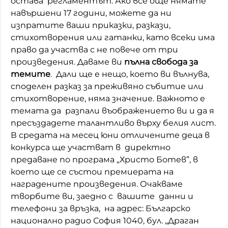
остава регламентът. Ако все още нямате
навършени 17 години, можете да ни
Домашен любимец
изпратите ваши приказки, разкази,
Питаме Ви
стихотворения или гатанки, като всеки има
право да участва с не повече от три
До ре ми
произведения. Даваме ви
пълна свобода за
темите
. Дали ще е нещо, което ви вълнува,
споделен разказ за преживяно събитие или
стихотворение, няма значение. Важното е
темата да разпали въображението ви и да я
пресъздадете талантливо върху белия лист.
В средата на месец юни отличените деца в
конкурса ще участват в директно
предаване по програма „Христо Ботев”, в
което ще се състои премиерата на
наградените произведения. Очакваме
творбите ви, заедно с вашите данни и
телефони за връзка, на адрес: Българско
национално радио София 1040, бул. „Драган