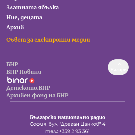
Златната ябълка
Ние, децата
Архив
Съвет за електронни медии
БНР
Нагоре
БНР Новини
Детското.БНР
Архивен фонд на БНР
Българско национално радио
София, бул. "Драган Цанков" 4
тел.: +359 2 93 361