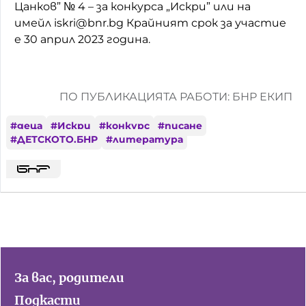
Цанков” № 4 – за конкурса „Искри” или на
имейл iskri@bnr.bg Крайният срок за участие
е 30 април 2023 година.
ПО ПУБЛИКАЦИЯТА РАБОТИ: БНР ЕКИП
#
деца
#
Искри
#
конкурс
#
писане
#
ДЕТСКОТО.БНР
#
литература
За вас, родители
Подкасти