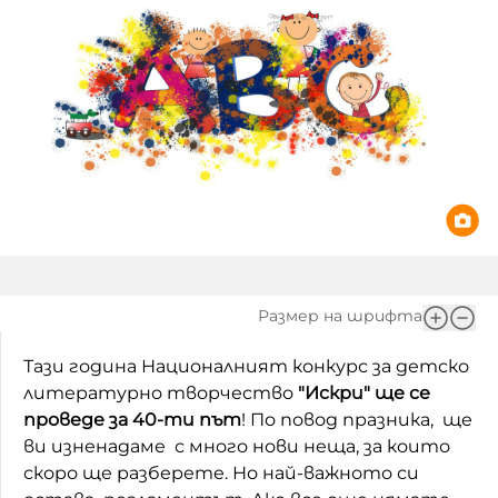
Игри
Фантазирай
Кои сме ние?
Приказки
История на изкуството
За вас, родители
Музикална кутийка
БНР
БНР Новини
От соул до рокендрол
Архивен фонд на БНР
Междучасие
Яйцето на света
Размер на шрифта
Къщата
Тази година Националният конкурс за детско
литературно творчество
"Искри" ще се
Златната ябълка
проведе за 40-ти път
! По повод празника, ще
Непознатите думи
ви изненадаме с много нови неща, за които
скоро ще разберете. Но най-важното си
Като Айнщайн