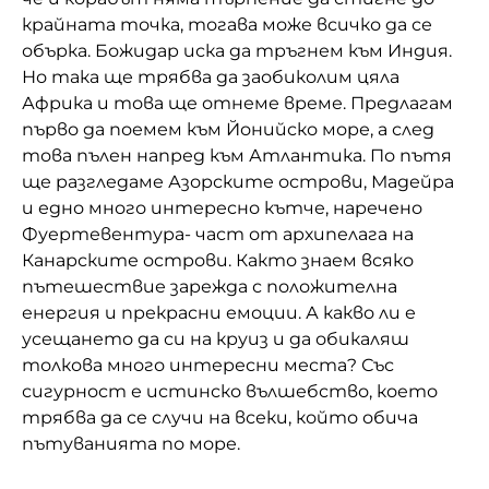
крайната точка, тогава може всичко да се
обърка. Божидар иска да тръгнем към Индия.
Но така ще трябва да заобиколим цяла
Африка и това ще отнеме време. Предлагам
първо да поемем към Йонийско море, а след
това пълен напред към Атлантика. По пътя
ще разгледаме Азорските острови, Мадейра
и едно много интересно кътче, наречено
Фуертевентура- част от архипелага на
Канарските острови. Както знаем всяко
пътешествие зарежда с положителна
енергия и прекрасни емоции. А какво ли е
усещането да си на круиз и да обикаляш
толкова много интересни места? Със
сигурност е истинско вълшебство, което
трябва да се случи на всеки, който обича
пътуванията по море.