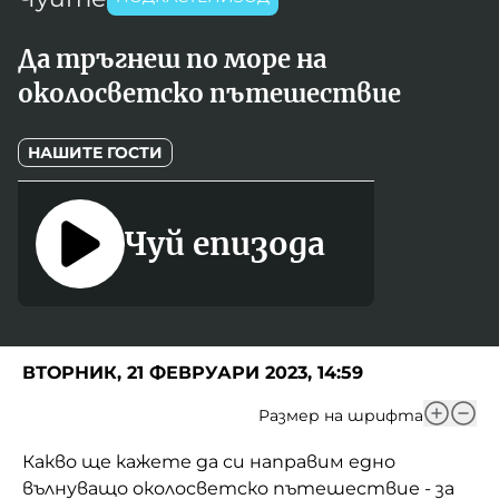
Игри
Фантазирай
Да тръгнеш по море на
Кои сме ние?
Приказки
околосветско пътешествие
История на изкуството
За вас, родители
НАШИТЕ ГОСТИ
Музикална кутийка
БНР
БНР Новини
От соул до рокендрол
Архивен фонд на БНР
Чуй епизода
Междучасие
Яйцето на света
Къщата
ВТОРНИК, 21 ФЕВРУАРИ 2023, 14:59
Златната ябълка
Размер на шрифта
Непознатите думи
Какво ще кажете да си направим едно
вълнуващо околосветско пътешествие - за
Като Айнщайн