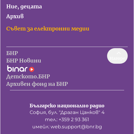
Ние, децата
Архив
Съвет за електронни медии
БНР
Нагоре
БНР Новини
Детското.БНР
Архивен фонд на БНР
Българско национално радио
София, бул. "Драган Цанков" 4
тел.: +359 2 93 361
имейл: web.support@bnr.bg