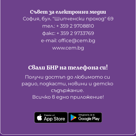
Съвет за електронни медии
София, бул. "Шипченски проход" 69
тел.: + 359 2 9708810
факс: + 359 2 9733769
е-mail: office@cem.bg
www.cem.bg
Свали БНР на телефона си!
Получи достъп до любимото си 
радио, подкасти, новини и детско 
съдържание. 

Всичко в едно приложение!