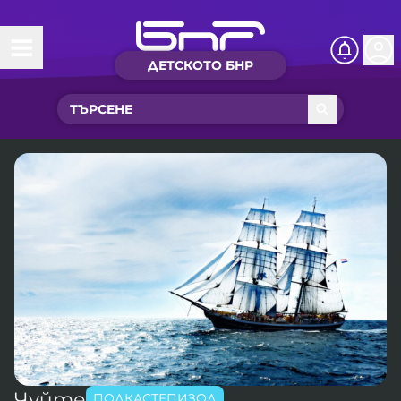
ДЕТСКОТО БНР
Начало
Какво ново?
Рубрики с вълшебства
Детско радио
Чуйте
Новините на детски език
Искри
Приказки
Интересен архив
Песнички
Нашите гости
Чуйте
ПОДКАСТЕПИЗОД