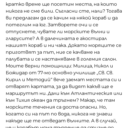
кратко време ще посетим места, на които
Домашен любимец
никога не сме били. Съгласни сте, нали? Тогава
ви предлагам да се качим на някой кораб и да
Питаме Ви
потеглим на юг. Затворете очи и се
отпуснете, чувате ли морските вълни и
До ре ми
гларусите? А в далечината е акостирал
нашият кораб и ни чака. Докато моряците се
приготвят за път, ние се качваме на
палубата и се настаняваме в големия салон.
Моите верни помощници: Милица, Никол и
Божидар от 77-мо основно училище „Св. Св.
Кирил и Методий“ вече заемат местата си и
отварят картата, за да видят какъв ще е
маршрутът ни. Дали към Атлантическия или
към Тихия океан да тръгнем? Макар, че там
морските течения са доста опасни. Но,
когато си на път по вода, никога не знаеш
накъде ще те отведат вълните. А в случай,
че и корабът няма търпение да стигне до